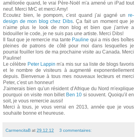
améliorée quand, le vrai Père-Noël m'a amené un iPad tout
neuf. Merci MrC et merci Amy!
Ecoutez bien, le pompom, c'est quand j'ai gagné un
re-
design de mon blog chez Dibs
. Ça fait un moment que je
n'aime plus le look de mon blog et bien que j'arrive a
bidouiller le code, je ne suis pas une artiste. Merci Dibs!
Il faut que je remercie ma tante
Pauline
qui a mis des boîtes
pleines de patrons de côté pour moi dans lesquelles je
pourrai fouiller lors de ma prochaine visite au Canada. Merci
Pauline!
Le célèbre
Peter Lappin
m'a mis sur sa liste de blogs favoris
et le nombre de visiteurs à augmenté exponentiellement
depuis. Bienvenue à tous mes nouveaux lecteurs et merci
Peter, c'est un honneur!
J'aimerais bien qu'un résident d'Afrique du Nord m'explique
pourquoi on visite mon billet
Ben 10
si souvent. Quoiqu'il en
soit, je vous remercie aussi!
Merci à tous, je vous verrai en 2013, année que je vous
souhaite bonne et heureuse.
CarmencitaB
at
29.12.12
3 commentaires: