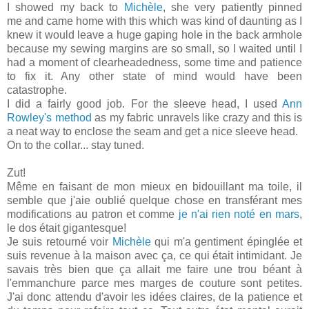
I showed my back to
Michèle
, she very patiently pinned
me and came home with this which was kind of daunting as I
knew it would leave a huge gaping hole in the back armhole
because my sewing margins are so small, so I waited until I
had a moment of clearheadedness, some time and patience
to fix it. Any other state of mind would have been
catastrophe.
I did a fairly good job. For the sleeve head, I used
Ann
Rowley's method
as my fabric unravels like crazy and this is
a neat way to enclose the seam and get a nice sleeve head.
On to the collar... stay tuned.
Zut!
Même en faisant de mon mieux en bidouillant ma toile, il
semble que j'aie oublié quelque chose en transférant mes
modifications au patron et comme
je n'ai rien noté en mars
,
le dos était gigantesque!
Je suis retourné voir
Michèle
qui m'a gentiment épinglée et
suis revenue à la maison avec ça, ce qui était intimidant. Je
savais très bien que ça allait me faire une trou béant à
l'emmanchure parce mes marges de couture sont petites.
J'ai donc attendu d'avoir les idées claires, de la patience et