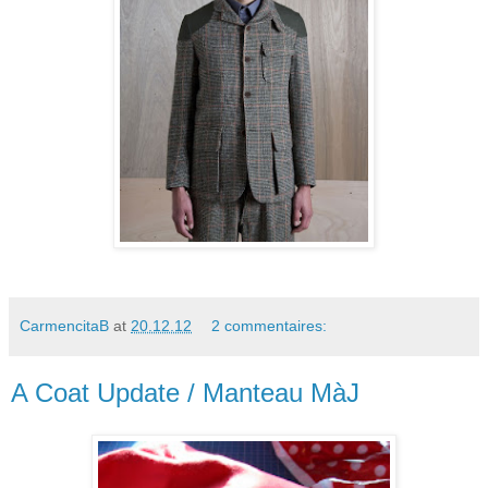
CarmencitaB
at
20.12.12
2 commentaires:
A Coat Update / Manteau MàJ