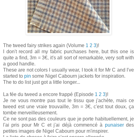
The tweed fairy strikes again (Volume
1
2
3
)!
I don't record all my fabric purchases here, but this one is
quite a find, 3m = 3€, it's all sort of remarkable, very soft with
a good handle.
These are not colors I usually wear, I took it for Mr C and I've
started to
pin
some Nigel Cabourn jackets for inspiration.
The to do list just got a little longer...
La fée du tweed a encore frappé (Episode
1
2
3
)!
Je ne vous montre pas tout le tissu que j'achète, mais ce
tweed est une vraie trouvaille, 3m = 3€, c'est tout doux, ça
tombe merveilleusement.
Ce ne sont pas des couleurs que je porte habituellement, je
l'ai pris pour Mr C et j'ai déjà commencé à
punaiser
des
petites images de Nigel Cabourn pour m'inspirer.