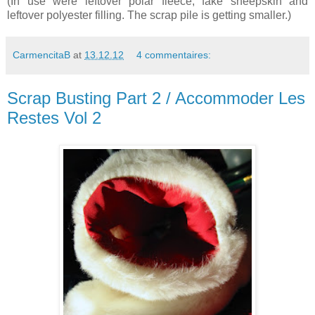
(In use were leftover polar fleece, fake sheepskin and
leftover polyester filling. The scrap pile is getting smaller.)
CarmencitaB
at
13.12.12
4 commentaires:
Scrap Busting Part 2 / Accommoder Les
Restes Vol 2