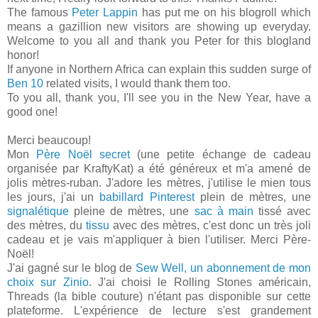
The famous
Peter Lappin
has put me on his blogroll which
means a gazillion new visitors are showing up everyday.
Welcome to you all and thank you Peter for this blogland
honor!
If anyone in Northern Africa can explain this sudden surge of
Ben 10
related visits, I would thank them too.
To you all, thank you, I'll see you in the New Year, have a
good one!
Merci beaucoup!
Mon
Père Noël secret
(une petite échange de cadeau
organisée par KraftyKat) a été généreux et m'a amené de
jolis mètres-ruban. J'adore les mètres, j'utilise le mien tous
les jours, j'ai un
babillard Pinterest
plein de mètres, une
signalétique
pleine de mètres, une
sac à main
tissé avec
des mètres, du
tissu
avec des mètres, c'est donc un très joli
cadeau et je vais m'appliquer à bien l'utiliser. Merci Père-
Noël!
J'ai gagné sur le blog de
Sew Well, un abonnement de mon
choix sur Zinio
. J'ai choisi le Rolling Stones américain,
Threads (la bible couture) n'étant pas disponible sur cette
plateforme. L'expérience de lecture s'est grandement