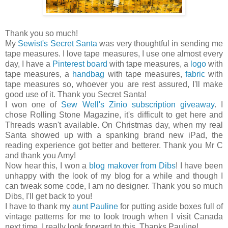
Thank you so much!
My
Sewist's Secret Santa
was very thoughtful in sending me
tape measures. I love tape measures, I use one almost every
day, I have a
Pinterest board
with tape measures, a
logo
with
tape measures, a
handbag
with tape measures,
fabric
with
tape measures so, whoever you are rest assured, I'll make
good use of it. Thank you Secret Santa!
I won one of
Sew Well's Zinio subscription giveaway
. I
chose Rolling Stone Magazine, it's difficult to get here and
Threads wasn't available. On Christmas day, when my real
Santa showed up with a spanking brand new iPad, the
reading experience got better and betterer. Thank you Mr C
and thank you Amy!
Now hear this, I won a
blog makover from Dibs
! I have been
unhappy with the look of my blog for a while and though I
can tweak some code, I am no designer. Thank you so much
Dibs, I'll get back to you!
I have to thank my
aunt Pauline
for putting aside boxes full of
vintage patterns for me to look trough when I visit Canada
next time, I really look forward to this. Thanks Pauline!