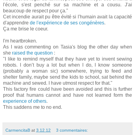
l'école, s'est penché sur sa machine et a cousu. J'ai
beaucoup de respect pour ça."
Cet incendie aurait pu être évité si l'humain avait la capacité
d'apprendre
de l'expérience de ses congénères
.
Ça me brise le coeur.
I'm heartbroken.
As I was commenting on Tasia's blog the other day when
she
raised the question
:
"
I like to remind myself that they have yet to invent sewing
robots.
I don’t buy a lot but when I do, I know someone
(probably a woman sic) somewhere, trying to feed and
shelter family, maybe send the kids to school, sat behind the
machine and sewed. I have utmost respect for that."
This factory fire could have been avoided and this is further
proof that humans cannot and have not learned form the
experience of others
.
This saddens me to no end.
CarmencitaB
at
3.12.12
3 commentaires: