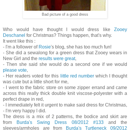
Bad picture of a good dress
Who would have thought I would dress like
Zooey
Deschanel
for Christmas? Things happen, that's why.
It went like this :
- I'm a follower of
Rosie
's blog, she has too much fun!
- She did a sewalong for a green dress that Zooey wears in
New Girl and the
results were great
,
- Then she said she would do a second one if we would
please vote
,
- Her readers voted for this
little red number
which I thought
was cute but a little short for me,
- I went to the fabric store on some zipper errand and came
across this really thick double knit viscose-polyester with a
perfect drape in red,
- I immediately felt it urgent to make said dress for Christmas,
- I'm very happy I did.
The dress is a mix of 2 patterns, the bodice and skirt are
from
Burda's Swing Dress 08/2012 #133
and the
sleeves/armholes are from
Burda's Turtleneck 09/2012