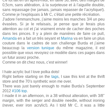
Ce fut fait en un après-midi, en taille 38, avec des marges de
0,5cm, sans altération, à la surjeteuse et à l'aiguille double,
sans repassage (ne jamais, jamais repasser de l'acrylique!).
Comme je l'expliquais à Mr C, c'était une petite récréation.
J'adore l'emmanchure, j'aime moins les manches 3/4 un peu
évasées. Si je le refaisais, je pense que je ferais plus
attention au col et j'ai vraiment envie de cacher des poches
dans les pinces. Il y a plein de manières de faire ce pull,
Amanda
en a fait un très seyant et
Marina
va en faire un plus
couture dans le cadres de son challenge Burda et j'aime
beaucoup la
version tunique
du même magazine, il est
possible que vous revoyiez ce modèle dans ces pages dans
un futur assez proche.
Comme on dit chez nous, c'est winner!
I hate acrylic but I love polka dots!
Right before starting on the
tags
, I saw this knit at the thrift
store and the 70's synthetic won me over.
There was just barely enough to make Burda's September
2012
#106 top
.
I made it in an afternoon, in a 38 without alteration, with 3/8"
margin, with the serger and double needle, without ironing
(never, ever iron acrylic!). As I told Mr C, it was a little