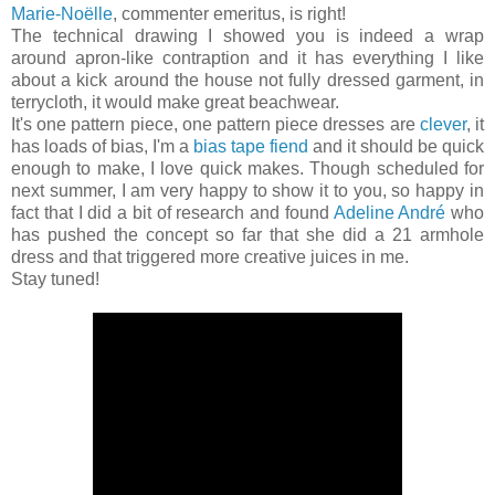
Marie-Noëlle
, commenter emeritus, is right!
The technical drawing I showed you is indeed a wrap
around apron-like contraption and it has everything I like
about a kick around the house not fully dressed garment, in
terrycloth, it would make great beachwear.
It's one pattern piece, one pattern piece dresses are
clever
, it
has loads of bias, I'm a
bias tape fiend
and it should be quick
enough to make, I love quick makes. Though scheduled for
next summer, I am very happy to show it to you, so happy in
fact that I did a bit of research and found
Adeline André
who
has pushed the concept so far that she did a 21 armhole
dress and that triggered more creative juices in me.
Stay tuned!