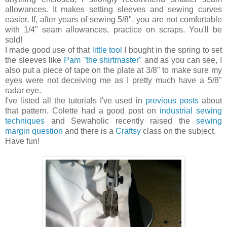
allowances. It makes setting sleeves and sewing curves
easier. If, after years of sewing 5/8", you are not comfortable
with 1/4" seam allowances, practice on scraps. You'll be
sold!
I made good use of that
little tool
I bought in the spring to set
the sleeves like
Pam "the shirtmaster"
and as you can see, I
also put a piece of tape on the plate at 3/8" to make sure my
eyes were not deceiving me as I pretty much have a 5/8"
radar eye.
I've listed all the tutorials I've used in
previous posts
about
that pattern. Colette had a good post on
industrial sewing
techniques
and Sewaholic recently raised the
sewing
margin question
and there is a
Craftsy
class on the subject.
Have fun!