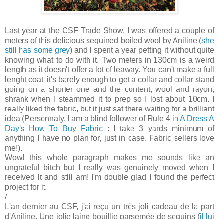
Last year at the CSF Trade Show, I was offered a couple of
meters of this delicious sequined boiled wool by Aniline (
she
still has some grey
) and I spent a year petting it without quite
knowing what to do with it. Two meters in 130cm is a weird
length as it doesn't offer a lot of leaway. You can't make a full
lenght coat, it's barely enough to get a collar and collar stand
going on a shorter one and the content, wool and rayon,
shrank when I steammed it to prep so I lost about 10cm. I
really liked the fabric, but it just sat there waiting for a brilliant
idea (Personnaly, I am a blind follower of Rule 4 in
A Dress A
Day's How To Buy Fabric
: I take 3 yards minimum of
anything I have no plan for, just in case. Fabric sellers love
me!).
Wow! this whole paragraph makes me sounds like an
ungrateful bitch but I really was genuinely moved when I
received it and still am! I'm double glad I found the perfect
project for it.
/
L'an dernier au CSF, j'ai reçu un très joli cadeau de la part
d'Aniline. Une jolie laine bouillie parsemée de sequins (
il lui