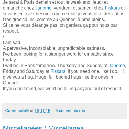
Je serai à Paris demain et tout le week end, jeudi et
dimanche chez
Janome
, vendredi et samedi chez
Fiskars
et
si vous en avez besoin, comme moi, je vous ferai des câlins.
Des gros câlins, comme au Québec, à bras pleins.
Si ça ne vous dérange pas, on gardera ça pour nous par
respect.
/
I am sad.
A pervasive, inconsolable, unpredictable sadness.
I've been looking for a stronger word for empathy since
Friday.
I will be in Paris tomorrow. Thursday and Sunday at
Janome
,
Friday and Saturday at
Fiskars
. If you need one, like I do, I'll
give you a hug. Huge, full bodied hugs like the ones in
Québec.
If you don't mind, we won't be telling anyone out of respect.
CarmencitaB
at
18.11.15
3 commentaires:
Miscellanées / Miscellanea