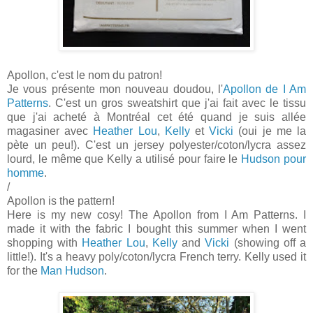
Apollon, c'est le nom du patron!
Je vous présente mon nouveau doudou, l'
Apollon de I Am
Patterns
. C'est un gros sweatshirt que j'ai fait avec le tissu
que j'ai acheté à Montréal cet été quand je suis allée
magasiner avec
Heather Lou
,
Kelly
et
Vicki
(oui je me la
pète un peu!). C'est un jersey polyester/coton/lycra assez
lourd, le même que Kelly a utilisé pour faire le
Hudson pour
homme
.
/
Apollon is the pattern!
Here is my new cosy! The Apollon from I Am Patterns. I
made it with the fabric I bought this summer when I went
shopping with
Heather Lou
,
Kelly
and
Vicki
(showing off a
little!). It's a heavy poly/coton/lycra French terry. Kelly used it
for the
Man Hudson
.