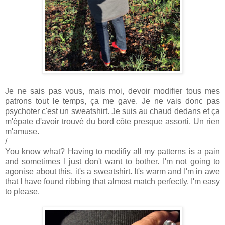
Je ne sais pas vous, mais moi, devoir modifier tous mes
patrons tout le temps, ça me gave. Je ne vais donc pas
psychoter c'est un sweatshirt. Je suis au chaud dedans et ça
m'épate d'avoir trouvé du bord côte presque assorti. Un rien
m'amuse.
/
You know what? Having to modifiy all my patterns is a pain
and sometimes I just don't want to bother. I'm not going to
agonise about this, it's a sweatshirt. It's warm and I'm in awe
that I have found ribbing that almost match perfectly. I'm easy
to please.