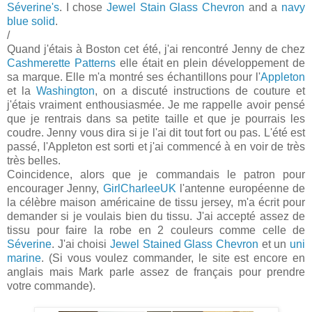
Séverine's
. I chose
Jewel Stain Glass Chevron
and a
navy
blue solid
.
/
Quand j'étais à Boston cet été, j'ai rencontré Jenny de chez
Cashmerette Patterns
elle était en plein développement de
sa marque. Elle m'a montré ses échantillons pour l'
Appleton
et la
Washington
, on a discuté instructions de couture et
j'étais vraiment enthousiasmée. Je me rappelle avoir pensé
que je rentrais dans sa petite taille et que je pourrais les
coudre. Jenny vous dira si je l'ai dit tout fort ou pas. L'été est
passé, l'Appleton est sorti et j'ai commencé à en voir de très
très belles.
Coincidence, alors que je commandais le patron pour
encourager Jenny,
GirlCharleeUK
l'antenne européenne de
la célèbre maison américaine de tissu jersey, m'a écrit pour
demander si je voulais bien du tissu. J'ai accepté assez de
tissu pour faire la robe en 2 couleurs comme celle de
Séverine
. J'ai choisi
Jewel Stained Glass Chevron
et un
uni
marine
. (Si vous voulez commander, le site est encore en
anglais mais Mark parle assez de français pour prendre
votre commande).