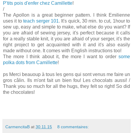
P'tits pois d'enfer chez Camillette
!
/
The Apollon is a great beginner pattern. I think Emilienne
uses it to
teach serger 101
. It's quick, 30 min. to cut, 1hour to
sew up, easy and simple to make, what else do you want? If
you are afraid of sewing jersey, it's perfect because it calls
for a really stable knit, it you are afraid of your serger, it's the
right project to get acquainted with it and it's also easily
made without one. It comes with English instructions too!
The more I think about it, the more I want to order
some
polka dots from Camillette
!
ps Merci beauoup à tous les gens qui sont venus me faire un
gros câlin. Ils m'ont fait un bien fou! Les chocolats aussi! /
Thank you so much for all the hugs, they felt so right! So did
the chocolates!
CarmencitaB
at
30.11.15
8 commentaires: