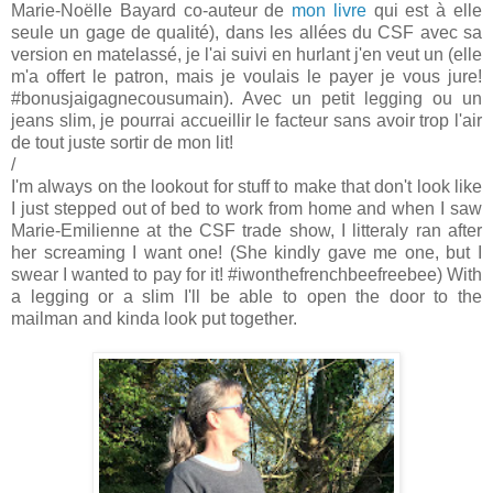
Marie-Noëlle Bayard co-auteur de
mon livre
qui est à elle
seule un gage de qualité), dans les allées du CSF avec sa
version en matelassé, je l'ai suivi en hurlant j'en veut un (elle
m'a offert le patron, mais je voulais le payer je vous jure!
#bonusjaigagnecousumain). Avec un petit legging ou un
jeans slim, je pourrai accueillir le facteur sans avoir trop l'air
de tout juste sortir de mon lit!
/
I'm always on the lookout for stuff to make that don't look like
I just stepped out of bed to work from home and when I saw
Marie-Emilienne at the CSF trade show, I litteraly ran after
her screaming I want one! (She kindly gave me one, but I
swear I wanted to pay for it! #iwonthefrenchbeefreebee) With
a legging or a slim I'll be able to open the door to the
mailman and kinda look put together.