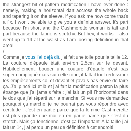
the strangest bit of pattern modification I have ever done :
namely, making a horizontal dart accross the whole back
and tapering it on the sleeve. If you ask me how come that's
a fix, I won't be able to give you a definite answer. It's part
because I'm short and the Cashmerette woman is tall and
part because the fabric is stretchy. But hey, it works. I also
went up to 14 at the waist as I am loosing definition in that
area!
/
Comme je
vous l'ai déjà dit
, j'ai fait une toile pour la taille 12.
La couture d'épaule était environ 2,5cm sur le devant.
Habituellement, bouger une couture d'épaule n'est pas
super compliqué mais sur cette robe, il fallait tout redessiner
les empiècements col et devant et j'avais pas envie de faire
ça. J'ai pincé ici et là et j'ai fait la modification patron la plus
étrange que j'ai jamais faite : j'ai fait un pli l'horizontal dans
le dos que j'ai réparti sur la manche. Si vous me demandez
pourquoi ça marche, je ne pourrai pas vous répondre avec
certitude : c'est en partie parce que la femme Cashmerette
est plus grande que moi en en partie parce que c'est du
stretch. Mais ça fonctionne, c'est ça l'important. A la taille j'ai
fait un 14, j'ai perdu un peu de définition à cet endroit!