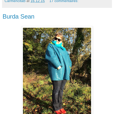
CarmencitaB
at
16.12.15
17 commentaires:
Burda Sean