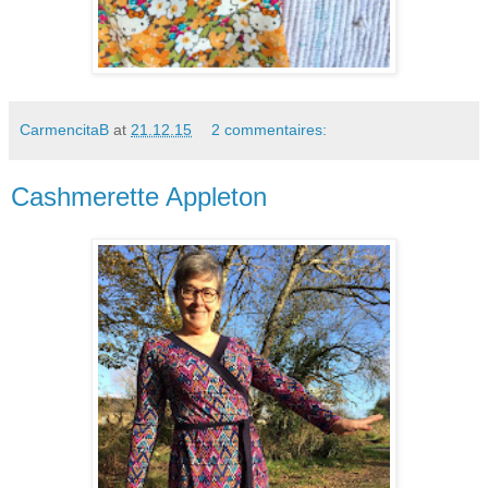
CarmencitaB
at
21.12.15
2 commentaires:
Cashmerette Appleton