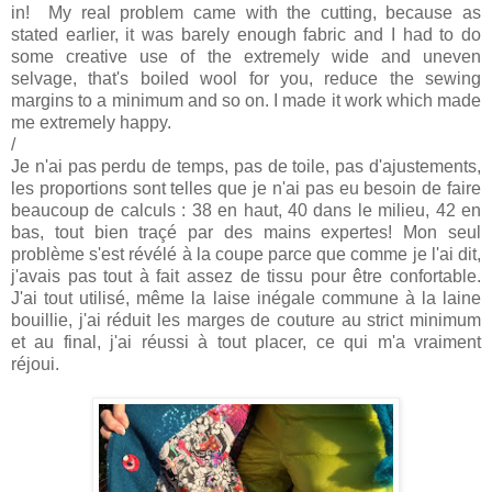
in! My real problem came with the cutting, because as
stated earlier, it was barely enough fabric and I had to do
some creative use of the extremely wide and uneven
selvage, that's boiled wool for you, reduce the sewing
margins to a minimum and so on. I made it work which made
me extremely happy.
/
Je n'ai pas perdu de temps, pas de toile, pas d'ajustements,
les proportions sont telles que je n'ai pas eu besoin de faire
beaucoup de calculs : 38 en haut, 40 dans le milieu, 42 en
bas, tout bien traçé par des mains expertes! Mon seul
problème s'est révélé à la coupe parce que comme je l'ai dit,
j'avais pas tout à fait assez de tissu pour être confortable.
J'ai tout utilisé, même la laise inégale commune à la laine
bouillie, j'ai réduit les marges de couture au strict minimum
et au final, j'ai réussi à tout placer, ce qui m'a vraiment
réjoui.