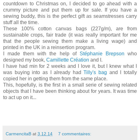
countdown to Christmas on, I decided to go ahead with a
crummy picture and put them up for sale. If you have a
sewing buddy, this is the perfect gift as seamstresses carry
stuff all the time.
These 100% cotton canvas bags (227g/m), are from
sustainable crops, fair trade (it was really important for me
that the people sewing them make a living wage) and
printed in the UK in a reinsertion program.
I made them with the help of
Stéphanie Brepson
who
designed my book,
Camillette Création
and I.
I have had min for 2 weeks and I love it, but I knew what I
was buying into as I already had
Tilly's bag
and I totally
copied her in getting them from the same place.
This, hopefully, is the first in a small serie of sewing related
objects that I have been thinking about for years. It was time
to act up on it...
CarmencitaB
at
3.12.14
7 commentaires: