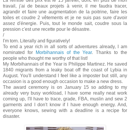
La remise des prix est le 15 janvier, donc en plus de mon
travail, j'ai de beaux projets à venir, il me faudra tracer,
agrandir et faire une augmentation de la poitrine, faire les
toiles et coudre 2 vêtements et je ne suis pas sure d'avoir
assez d'énergie. Puis, tout le monde sait, coudre sous la
pression c'est une recette pour le désastre.
/
I'm torn. Literally and figuratively!
To end a year rich in all sorts of adventures already, I am
nominated for
Morbihannais of the Year
. Thanks to the
people who thought me worthy of that list!
My Morbihannais of the Year is Philippe Martinez. He saved
1840 migrants from a leaky boat off the coast of Lybia in
August. You'll understand I feel like a imposter but still, any
occasion is a good enough occasion to make a new dress.
The award ceremony is on January 15 so adding to my
already very busy workload, I have some really neat work
coming up, I'll have to trace, grade, FBA, muslin and sew 2
garments and I don't know if I have enough energy. And,
everyone knows, sewing with a deadline is a recipe for
disaster.