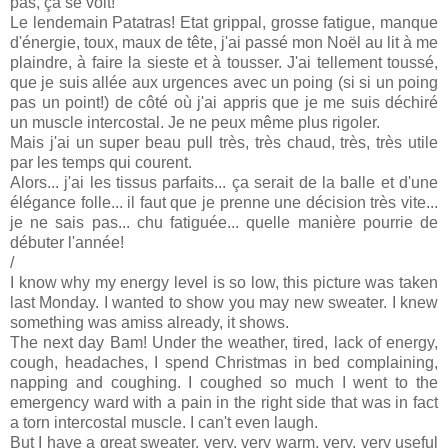
pas, ça se voit!
Le lendemain Patatras! Etat grippal, grosse fatigue, manque
d'énergie, toux, maux de tête, j'ai passé mon Noël au lit à me
plaindre, à faire la sieste et à tousser. J'ai tellement toussé,
que je suis allée aux urgences avec un poing (si si un poing
pas un point!) de côté où j'ai appris que je me suis déchiré
un muscle intercostal. Je ne peux même plus rigoler.
Mais j'ai un super beau pull très, très chaud, très, très utile
par les temps qui courent.
Alors... j'ai les tissus parfaits... ça serait de la balle et d'une
élégance folle... il faut que je prenne une décision très vite...
je ne sais pas... chu fatiguée... quelle manière pourrie de
débuter l'année!
/
I know why my energy level is so low, this picture was taken
last Monday. I wanted to show you may new sweater. I knew
something was amiss already, it shows.
The next day Bam! Under the weather, tired, lack of energy,
cough, headaches, I spend Christmas in bed complaining,
napping and coughing. I coughed so much I went to the
emergency ward with a pain in the right side that was in fact
a torn intercostal muscle. I can't even laugh.
But I have a great sweater, very, very warm, very, very useful