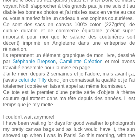
voyant Noël s'approcher à très grands pas, je me suis dit au
diable les bonnes photos et j'ai mis les sacs en vente au cas
ou vous aimeriez faire un cadeau à vos copines couturières.
Ce sont des sacs en canvas 100% coton (227gr/m), de
culture durable et de commerce équitable (c'était super
important pour moi que le salaire des couturières soit
décent) imprimé en Angleterre dans une entreprise de
réinsertion.
Ils reprennent un élément graphique de mon livre, dessiné
par
Stéphanie Brepson
,
Camillette Création
et moi avons
travaillé ensemble pour la mise en page.
J'ai le mien depuis 2 semaines et je l'adore, mais avant ça,
j'avais
celui de Tilly
donc j'en connaissait la qualité et je l'ai
totalement copiée en faisant appel au même fournisseur.
Ce tote est le premier d'une petite série d'objets à thème
couture qui trottent dans ma tête depuis des années. Il est
temps que je m'y mette...
I couldn't wait anymore!
I have been waiting for days for good weather to photograph
my pretty canvas bags and as luck would have it, the sun
showed up when I was in Paris! So this morning, with the