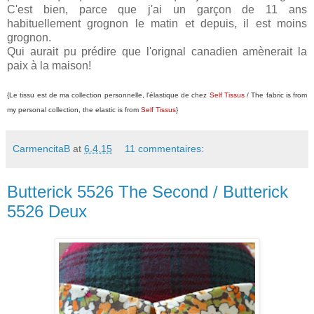
C'est bien, parce que j'ai un garçon de 11 ans
habituellement grognon le matin et depuis, il est moins
grognon.
Qui aurait pu prédire que l'orignal canadien amènerait la
paix à la maison!
{Le tissu est de ma collection personnelle, l'élastique de chez
Self Tissus
/ The fabric is from
my personal collection, the elastic is from
Self Tissus
}
CarmencitaB
at
6.4.15
11 commentaires:
Butterick 5526 The Second / Butterick
5526 Deux