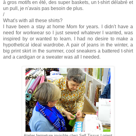
à gros motifs en été, des super baskets, un t-shirt délabré et
un pull, je n'avais pas besoin de plus.
/
What's with all these shirts?
I have been a stay at home Mom for years. I didn't have a
need for workwear so I just sewed whatever I wanted, was
inspired by or wanted to learn. I had no desire to make a
hypothetical ideal wardrobe. A pair of jeans in the winter, a
big print skirt in the summer, cool sneakers a battered t-shirt
and a cardigan or a sweater was all I needed.
Atelier fermeture invisible chez Self Tissus Lorient