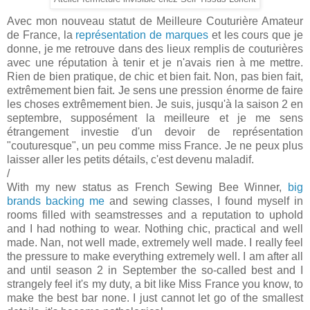
Avec mon nouveau statut de Meilleure Couturière Amateur
de France, la
représentation de marques
et les cours que je
donne, je me retrouve dans des lieux remplis de couturières
avec une réputation à tenir et je n'avais rien à me mettre.
Rien de bien pratique, de chic et bien fait. Non, pas bien fait,
extrêmement bien fait. Je sens une pression énorme de faire
les choses extrêmement bien. Je suis, jusqu'à la saison 2 en
septembre, supposément la meilleure et je me sens
étrangement investie d'un devoir de représentation
"couturesque", un peu comme miss France. Je ne peux plus
laisser aller les petits détails, c'est devenu maladif.
/
With my new status as French Sewing Bee Winner,
big
brands backing me
and sewing classes, I found myself in
rooms filled with seamstresses and a reputation to uphold
and I had nothing to wear. Nothing chic, practical and well
made. Nan, not well made, extremely well made. I really feel
the pressure to make everything extremely well. I am after all
and until season 2 in September the so-called best and I
strangely feel it's my duty, a bit like Miss France you know, to
make the best bar none. I just cannot let go of the smallest