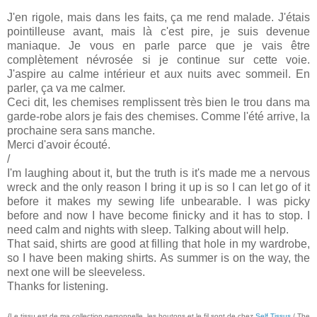
J'en rigole, mais dans les faits, ça me rend malade. J'étais
pointilleuse avant, mais là c'est pire, je suis devenue
maniaque. Je vous en parle parce que je vais être
complètement névrosée si je continue sur cette voie.
J'aspire au calme intérieur et aux nuits avec sommeil. En
parler, ça va me calmer.
Ceci dit, les chemises remplissent très bien le trou dans ma
garde-robe alors je fais des chemises. Comme l'été arrive, la
prochaine sera sans manche.
Merci d'avoir écouté.
/
I'm laughing about it, but the truth is it's made me a nervous
wreck and the only reason I bring it up is so I can let go of it
before it makes my sewing life unbearable. I was picky
before and now I have become finicky and it has to stop. I
need calm and nights with sleep. Talking about will help.
That said, shirts are good at filling that hole in my wardrobe,
so I have been making shirts. As summer is on the way, the
next one will be sleeveless.
Thanks for listening.
{Le tissu est de ma collection personnelle, les boutons et le fil sont de chez
Self Tissus
/ The