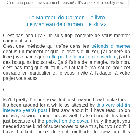
C'est une poche, invisiblement cousue! / It's a pocket, invisibly sewn!
Le Manteau de Carmen - le livre
Le Manteau de Carmen - le kit V2
C'est pas beau ça? Je suis trop contente de vous montrer
comment faire.
C'est une méthode qui traîne dans les
tréfonds d'Internet
depuis un moment et que je rêvais d'utiliser, j'ai acheté un
livre juste parce que
cette poche figurait en couverture
, j'ai lu
des bouquins industriels. Ça à l'air à de la magie, mais non,
c'est pas magique du tout. Je l'ai fait à ma sauce pour cet
ouvrage en particulier et je vous invite à l'adapter à votre
projet vous aussi.
/
Isn't it pretty! I’m pretty excited to show you how I make this.
It’s been around for a while as attested by
this very old (in
Interweb years) post
I first saw about it. I have read up on
industry sewing about this as well. I also bought this book
just because of the
pocket on the cover
. I truly thought you
needed some kind of superpower to sew this, but you don’t. I
have hacked these different methods to sew up this