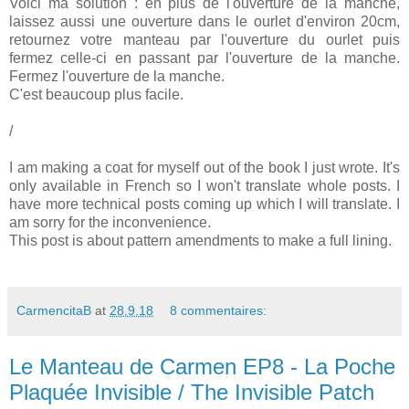
Voici ma solution : en plus de l'ouverture de la manche,
laissez aussi une ouverture dans le ourlet d'environ 20cm,
retournez votre manteau par l'ouverture du ourlet puis
fermez celle-ci en passant par l'ouverture de la manche.
Fermez l'ouverture de la manche.
C'est beaucoup plus facile.
/
I am making a coat for myself out of the book I just wrote. It's
only available in French so I won't translate whole posts. I
have more technical posts coming up which I will translate. I
am sorry for the inconvenience.
This post is about pattern amendments to make a full lining.
CarmencitaB
at
28.9.18
8 commentaires:
Le Manteau de Carmen EP8 - La Poche
Plaquée Invisible / The Invisible Patch