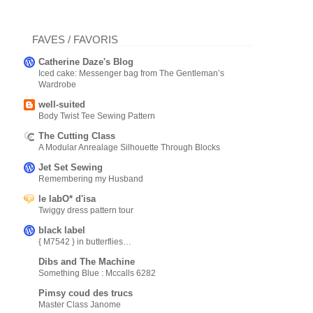
FAVES / FAVORIS
Catherine Daze's Blog
Iced cake: Messenger bag from The Gentleman’s
Wardrobe
well-suited
Body Twist Tee Sewing Pattern
The Cutting Class
A Modular Anrealage Silhouette Through Blocks
Jet Set Sewing
Remembering my Husband
le labO* d'isa
Twiggy dress pattern tour
black label
{ M7542 } in butterflies…
Dibs and The Machine
Something Blue : Mccalls 6282
Pimsy coud des trucs
Master Class Janome