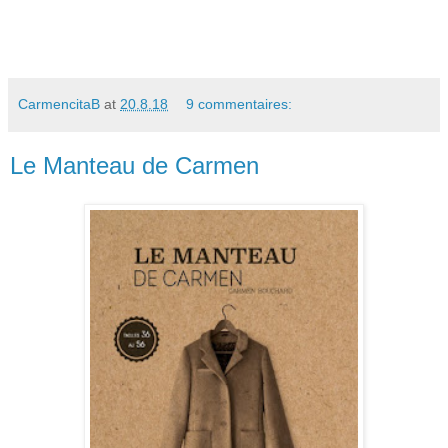
CarmencitaB
at
20.8.18
9 commentaires:
Le Manteau de Carmen