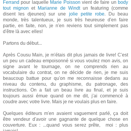
Ferrand
pour laquelle
Marie Poisson
vient de faire un
body
tout mignon
et
Marianne de Windt
un featuring (comme
disent les djeunes) sur une
jolie petite robe
. Du beau
monde, très talentueux, je suis très heureuse d'en faire
partie, en faite, non, je n'en reviens tout simplement pas
d'être là avec elles!
Partons du début...
Après Cousu Main, je m'étais dit plus jamais de livre! C'est
un peu un cadeau empoisonné si vous voulez mon avis, on
signe avant le tournage, on ne comprends rien au
vocabulaire du contrat, on ne décide de rien, je me suis
beaucoup battue pour qu'on me reconnaisse dedans au
niveau du contenu, du graphisme, du patronage, des
instructions. On a fait un beau livre au final, et je suis
toujours aussi émue quand on me dit, j'ai commencé à
coudre avec votre livre. Mais je ne voulais plus en faire.
Quelques éditeurs m'en avaient vaguement parlé, ça doit
être vendeur d'avoir une gagnante de quelque chose en
couverture. Eux : ...quand vous serez prête, moi : plus
jamais!