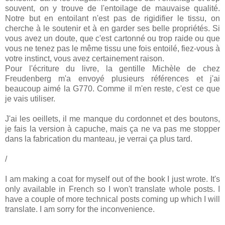
souvent, on y trouve de l'entoilage de mauvaise qualité.
Notre but en entoilant n'est pas de rigidifier le tissu, on
cherche à le soutenir et à en garder ses belle propriétés. Si
vous avez un doute, que c'est cartonné ou trop raide ou que
vous ne tenez pas le même tissu une fois entoilé, fiez-vous à
votre instinct, vous avez certainement raison.
Pour l'écriture du livre, la gentille Michèle de chez
Freudenberg m'a envoyé plusieurs références et j'ai
beaucoup aimé la G770. Comme il m'en reste, c'est ce que
je vais utiliser.
J'ai les oeillets, il me manque du cordonnet et des boutons,
je fais la version à capuche, mais ça ne va pas me stopper
dans la fabrication du manteau, je verrai ça plus tard.
/
I am making a coat for myself out of the book I just wrote. It's
only available in French so I won't translate whole posts. I
have a couple of more technical posts coming up which I will
translate. I am sorry for the inconvenience.