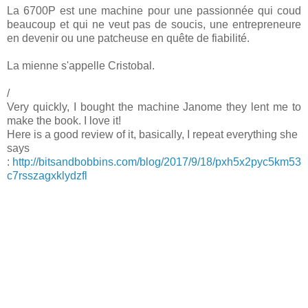
La 6700P est une machine pour une passionnée qui coud
beaucoup et qui ne veut pas de soucis, une entrepreneure
en devenir ou une patcheuse en quête de fiabilité.
La mienne s'appelle Cristobal.
/
Very quickly, I bought the machine Janome they lent me to
make the book. I love it!
Here is a good review of it, basically, I repeat everything she
says
:
http://bitsandbobbins.com/blog/2017/9/18/pxh5x2pyc5km53
c7rsszagxklydzfl