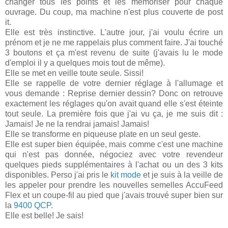
changer tous les points et les mémoriser pour chaque
ouvrage. Du coup, ma machine n'est plus couverte de post
it.
Elle est très instinctive. L'autre jour, j'ai voulu écrire un
prénom et je ne me rappelais plus comment faire. J'ai touché
3 boutons et ça m'est revenu de suite (j'avais lu le mode
d'emploi il y a quelques mois tout de même).
Elle se met en veille toute seule. Sissi!
Elle se rappelle de votre dernier réglage à l'allumage et
vous demande : Reprise dernier dessin? Donc on retrouve
exactement les réglages qu'on avait quand elle s'est éteinte
tout seule. La première fois que j'ai vu ça, je me suis dit :
Jamais! Je ne la rendrai jamais! Jamais!
Elle se transforme en piqueuse plate en un seul geste.
Elle est super bien équipée, mais comme c'est une machine
qui n'est pas donnée, négociez avec votre revendeur
quelques pieds supplémentaires à l'achat ou un des 3 kits
disponibles. Perso j'ai pris le
kit mode
et je suis à la veille de
les appeler pour prendre les nouvelles semelles AccuFeed
Flex et un coupe-fil au pied que j'avais trouvé super bien sur
la
9400 QCP
.
Elle est belle! Je sais!