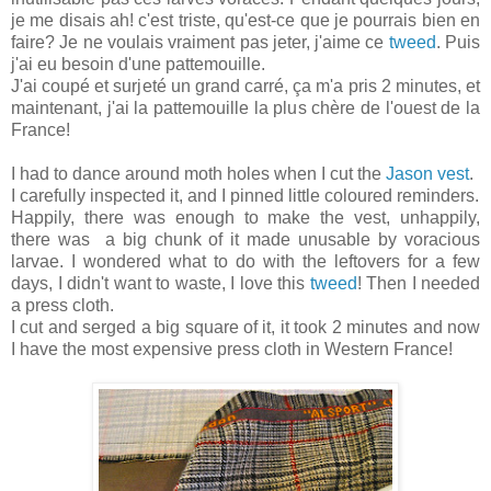
je me disais ah! c'est triste, qu'est-ce que je pourrais bien en
faire? Je ne voulais vraiment pas jeter, j'aime ce
tweed
. Puis
j'ai eu besoin d'une pattemouille.
J'ai coupé et surjeté un grand carré, ça m'a pris 2 minutes, et
maintenant, j'ai la pattemouille la plus chère de l'ouest de la
France!
I had to dance around moth holes when I cut the
Jason vest
.
I carefully inspected it, and I pinned little coloured reminders.
Happily, there was enough to make the vest, unhappily,
there was a big chunk of it made unusable by voracious
larvae. I wondered what to do with the leftovers for a few
days, I didn't want to waste, I love this
tweed
! Then I needed
a press cloth.
I cut and serged a big square of it, it took 2 minutes and now
I have the most expensive press cloth in Western France!