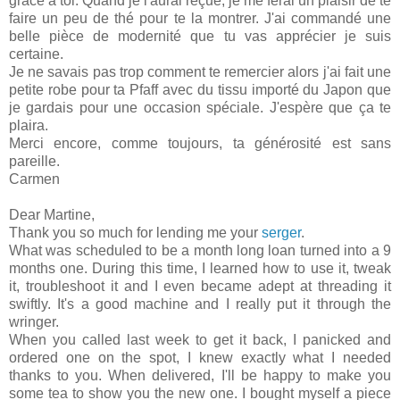
grâce à toi. Quand je l'aurai reçue, je me ferai un plaisir de te
faire un peu de thé pour te la montrer. J'ai commandé une
belle pièce de modernité que tu vas apprécier je suis
certaine.
Je ne savais pas trop comment te remercier alors j'ai fait une
petite robe pour ta Pfaff avec du tissu importé du Japon que
je gardais pour une occasion spéciale. J'espère que ça te
plaira.
Merci encore, comme toujours, ta générosité est sans
pareille.
Carmen
Dear Martine,
Thank you so much for lending me your
serger
.
What was scheduled to be a month long loan turned into a 9
months one. During this time, I learned how to use it, tweak
it, troubleshoot it and I even became adept at threading it
swiftly. It's a good machine and I really put it through the
wringer.
When you called last week to get it back, I panicked and
ordered one on the spot, I knew exactly what I needed
thanks to you. When delivered, I'll be happy to make you
some tea to show you the new one. I bought myself a piece