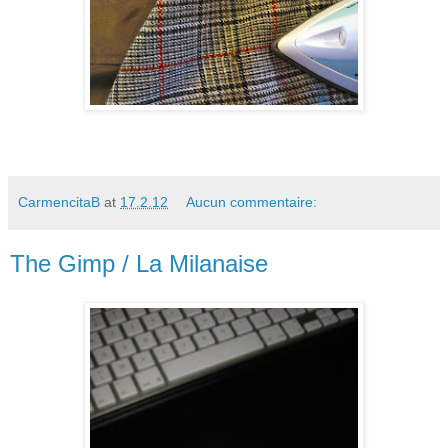
CarmencitaB
at
17.2.12
Aucun commentaire:
The Gimp / La Milanaise