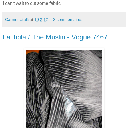
I can't wait to cut some fabric!
CarmencitaB
at
10.2.12
2 commentaires:
La Toile / The Muslin - Vogue 7467