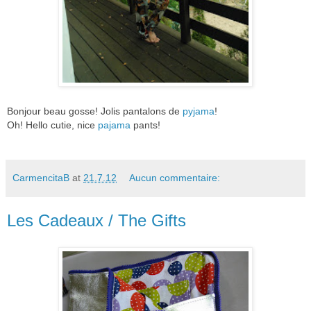
Bonjour beau gosse! Jolis pantalons de
pyjama
!
Oh! Hello cutie, nice
pajama
pants!
CarmencitaB
at
21.7.12
Aucun commentaire:
Les Cadeaux / The Gifts