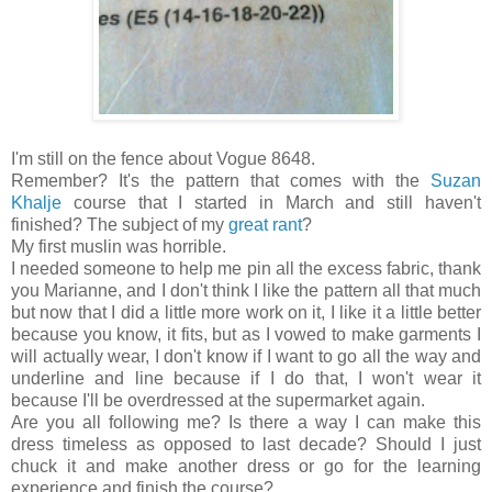
I'm still on the fence about Vogue 8648.
Remember? It's the pattern that comes with the
Suzan
Khalje
course that I started in March and still haven't
finished? The subject of my
great rant
?
My first muslin was horrible.
I needed someone to help me pin all the excess fabric, thank
you Marianne, and I don't think I like the pattern all that much
but now that I did a little more work on it, I like it a little better
because you know, it fits, but as I vowed to make garments I
will actually wear, I don't know if I want to go all the way and
underline and line because if I do that, I won't wear it
because I'll be overdressed at the supermarket again.
Are you all following me? Is there a way I can make this
dress timeless as opposed to last decade? Should I just
chuck it and make another dress or go for the learning
experience and finish the course?