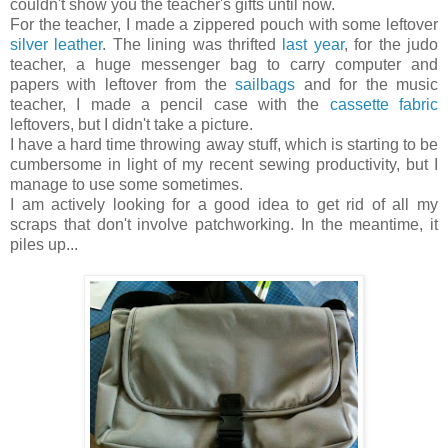
couldn't show you the teacher's gifts until now.
For the teacher, I made a zippered pouch with some leftover
silver
leather
. The lining was thrifted
last year
, for the judo
teacher, a huge messenger bag to carry computer and
papers with leftover from the
sailbags
and for the music
teacher, I made a pencil case with the
cassette fabric
leftovers, but I didn't take a picture.
I have a hard time throwing away stuff, which is starting to be
cumbersome in light of my recent sewing productivity, but I
manage to use some sometimes.
I am actively looking for a good idea to get rid of all my
scraps that don't involve patchworking. In the meantime, it
piles up...