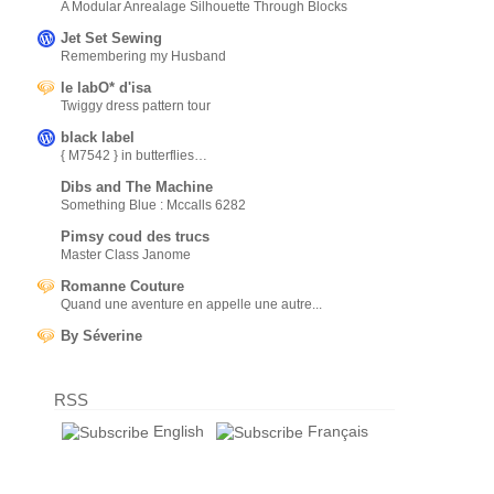
A Modular Anrealage Silhouette Through Blocks
Jet Set Sewing
Remembering my Husband
le labO* d'isa
Twiggy dress pattern tour
black label
{ M7542 } in butterflies…
Dibs and The Machine
Something Blue : Mccalls 6282
Pimsy coud des trucs
Master Class Janome
Romanne Couture
Quand une aventure en appelle une autre...
By Séverine
RSS
English
Français