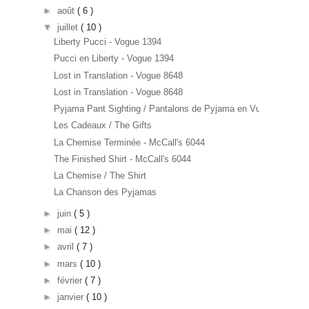
►
août
( 6 )
▼
juillet
( 10 )
Liberty Pucci - Vogue 1394
Pucci en Liberty - Vogue 1394
Lost in Translation - Vogue 8648
Lost in Translation - Vogue 8648
Pyjama Pant Sighting / Pantalons de Pyjama en Vue
Les Cadeaux / The Gifts
La Chemise Terminée - McCall's 6044
The Finished Shirt - McCall's 6044
La Chemise / The Shirt
La Chanson des Pyjamas
►
juin
( 5 )
►
mai
( 12 )
►
avril
( 7 )
►
mars
( 10 )
►
février
( 7 )
►
janvier
( 10 )