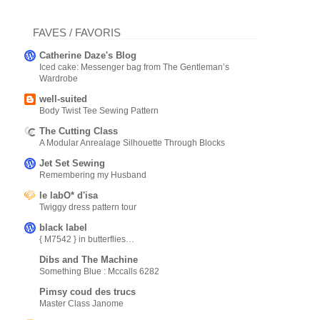
FAVES / FAVORIS
Catherine Daze's Blog
Iced cake: Messenger bag from The Gentleman’s
Wardrobe
well-suited
Body Twist Tee Sewing Pattern
The Cutting Class
A Modular Anrealage Silhouette Through Blocks
Jet Set Sewing
Remembering my Husband
le labO* d'isa
Twiggy dress pattern tour
black label
{ M7542 } in butterflies…
Dibs and The Machine
Something Blue : Mccalls 6282
Pimsy coud des trucs
Master Class Janome