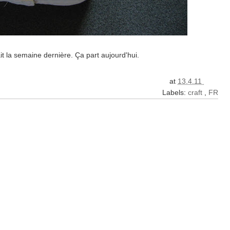
t la semaine dernière. Ça part aujourd'hui.
at
13.4.11
Labels:
craft
,
FR