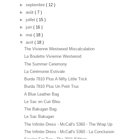
►
septembre
( 12 )
►
août
( 7 )
►
juillet
( 15 )
►
juin
( 16 )
►
mai
( 18 )
▼
avril
( 18 )
The Vivienne Westwood Miscalculation
La Boulette Vivienne Westwood
The Summer Ceremony
La Cérémonie Estivale
Burda 7810 Plus A Nifty Little Trick
Burda 7810 Plus Un Petit Truc
A Blue Leather Bag
Le Sac en Cuir Bleu
The Bakugan Bag
Le Sac Bakugan
The Infinite Dress - McCall's 5360 - The Wrap Up
The Infinite Dress - McCall's 5360 - La Conclusion