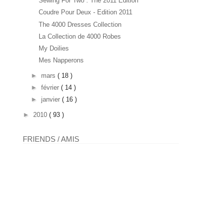
Sewing For Two : The 2011 Edition
Coudre Pour Deux - Edition 2011
The 4000 Dresses Collection
La Collection de 4000 Robes
My Doilies
Mes Napperons
►
mars
( 18 )
►
février
( 14 )
►
janvier
( 16 )
►
2010
( 93 )
FRIENDS / AMIS