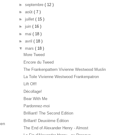
►
septembre
( 12 )
►
août
( 7 )
►
juillet
( 15 )
►
juin
( 16 )
►
mai
( 18 )
►
avril
( 18 )
▼
mars
( 18 )
More Tweed
Encore du Tweed
The Frankenpattern Vivienne Westwood Muslin
La Toile Vivienne Westwood Frankenpatron
Lift Off!
Décollage!
Bear With Me
Pardonnez-moi
Brilliant! The Second Edition
Brillant! Deuxième Édition
ien
The End of Alexander Henry - Almost