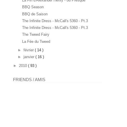
La Fin d'Alexander Henry - ou Presque
BBQ Season
BBQ de Saison
The Infinite Dress - McCall's 5360 - Pt.3
The Infinite Dress - McCall's 5360 - Pt.3
The Tweed Fairy
La Fée du Tweed
►
février
( 14 )
►
janvier
( 16 )
►
2010
( 93 )
FRIENDS / AMIS