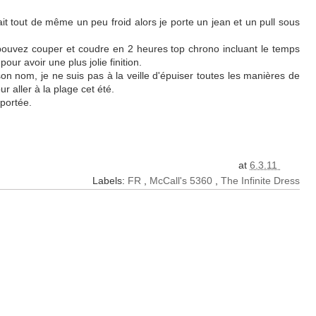
isait tout de même un peu froid alors je porte un jean et un pull sous
s pouvez couper et coudre en 2 heures top chrono incluant le temps
our avoir une plus jolie finition.
 son nom, je ne suis pas à la veille d'épuiser toutes les manières de
r aller à la plage cet été.
 portée.
at
6.3.11
Labels:
FR
,
McCall's 5360
,
The Infinite Dress