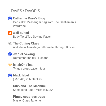
FAVES / FAVORIS
Catherine Daze's Blog
Iced cake: Messenger bag from The Gentleman’s
Wardrobe
well-suited
Body Twist Tee Sewing Pattern
The Cutting Class
A Modular Anrealage Silhouette Through Blocks
Jet Set Sewing
Remembering my Husband
le labO* d'isa
Twiggy dress pattern tour
black label
{ M7542 } in butterflies…
Dibs and The Machine
Something Blue : Mccalls 6282
Pimsy coud des trucs
Master Class Janome