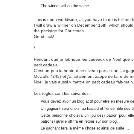
The winner will do the same…
This is open worldwide, all you have to do is tell me
I will draw a winner on December 16th, which should 
the package for Christmas.
Good luck!
/
Pendant que je fabrique les cadeaux de Noël que vou
petit cadeau.
C'est un peu la honte à ce niveau parce que j'ai ga
McCalls 7243) et j'ai totalement zappé de faire de m
Noël, je vais aussi y mettre un petit cadeau fait-main.
Les règles sont les suivantes :
Vous devez avoir un blog actif pour être en mesure de 
Un gagnant sera choisi au hasard et l’ensemble des 6
Cette personne choisira un (ou des) patron pour ell
patrons) qu'elle offrira en retour sur son blog.
Le gagnant fera la même chose et ainsi de suite …