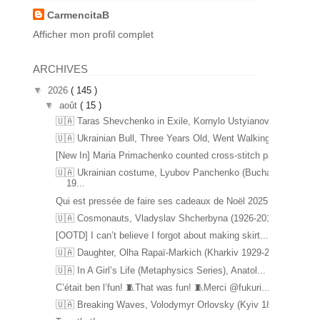
CarmencitaB
Afficher mon profil complet
ARCHIVES
▼
2026
( 145 )
▼
août
( 15 )
🇺🇦 Taras Shevchenko in Exile, Kornylo Ustyianovy...
🇺🇦 Ukrainian Bull, Three Years Old, Went Walking...
[New In] Maria Primachenko counted cross-stitch pa...
🇺🇦 Ukrainian costume, Lyubov Panchenko (Bucha
19...
Qui est pressée de faire ses cadeaux de Noël 2025 ...
🇺🇦 Cosmonauts, Vladyslav Shcherbyna (1926-2017) ...
[OOTD] I can’t believe I forgot about making skirt...
🇺🇦 Daughter, Olha Rapaï-Markich (Kharkiv 1929-20...
🇺🇦 In A Girl’s Life (Metaphysics Series), Anatol...
C’était ben l’fun! 🧵That was fun! 🧵Merci @fukuri...
🇺🇦 Breaking Waves, Volodymyr Orlovsky (Kyiv 1842...