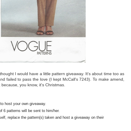
hought I would have a little pattern giveaway. It's about time too as
nd failed to pass the love (I kept McCall's 7243). To make amend,
 because, you know, it's Christmas.
 to host your own giveaway.
f 6 patterns will be sent to him/her.
self, replace the pattern(s) taken and host a giveaway on their