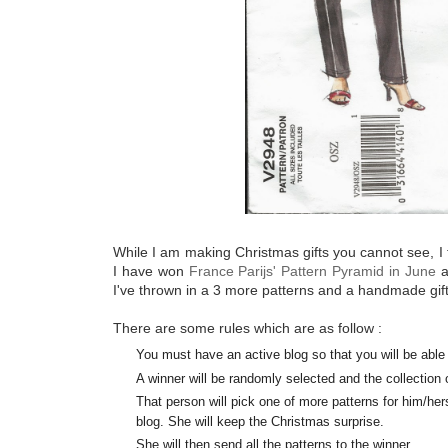
While I am making Christmas gifts you cannot see, I t
I have won
France Parijs' Pattern Pyramid in June
a
I've thrown in a 3 more patterns and a handmade gift
There are some rules which are as follow :
You must have an active blog so that you will be able
A winner will be randomly selected and the collection o
That person will pick one of more patterns for him/her
blog. She will keep the Christmas surprise.
She will then send all the patterns to the winner.