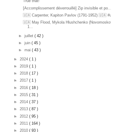
True that!
[Accomplissement déverrouillé] Zip invisible et po...
🇺🇦 Carpenter, Kapiton Pavlov (1791-1952) 🇺🇦 #u...
🇺🇦 May Flood, Mykola Hlushchenko (Novomoskovsk
1...
►
juillet
( 42 )
►
juin
( 45 )
►
mai
( 43 )
►
2024
( 1 )
►
2019
( 1 )
►
2018
( 17 )
►
2017
( 1 )
►
2016
( 18 )
►
2015
( 31 )
►
2014
( 37 )
►
2013
( 87 )
►
2012
( 95 )
►
2011
( 164 )
►
2010
( 93 )