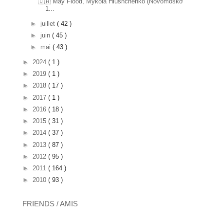
🇺🇦 May Flood, Mykola Hlushchenko (Novomoskovsk
1...
►
juillet
( 42 )
►
juin
( 45 )
►
mai
( 43 )
►
2024
( 1 )
►
2019
( 1 )
►
2018
( 17 )
►
2017
( 1 )
►
2016
( 18 )
►
2015
( 31 )
►
2014
( 37 )
►
2013
( 87 )
►
2012
( 95 )
►
2011
( 164 )
►
2010
( 93 )
FRIENDS / AMIS