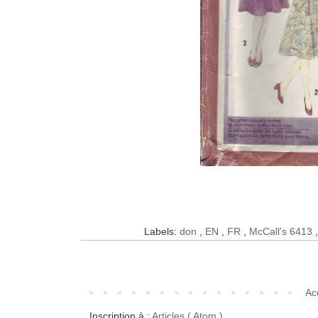
Labels:
don
,
EN
,
FR
,
McCall's 6413
Ac
Inscription à :
Articles ( Atom )