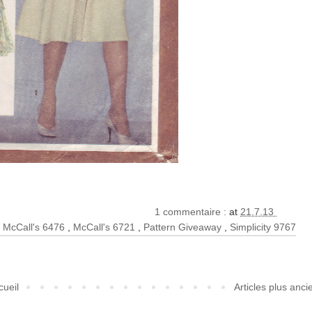
1 commentaire :
at
21.7.13
,
McCall's 6476
,
McCall's 6721
,
Pattern Giveaway
,
Simplicity 9767
cueil
Articles plus anci