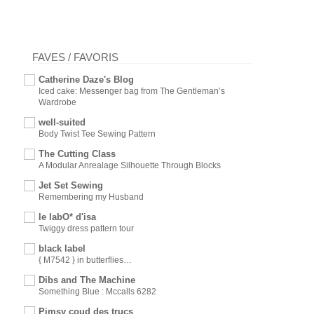
FAVES / FAVORIS
Catherine Daze's Blog
Iced cake: Messenger bag from The Gentleman’s
Wardrobe
well-suited
Body Twist Tee Sewing Pattern
The Cutting Class
A Modular Anrealage Silhouette Through Blocks
Jet Set Sewing
Remembering my Husband
le labO* d'isa
Twiggy dress pattern tour
black label
{ M7542 } in butterflies…
Dibs and The Machine
Something Blue : Mccalls 6282
Pimsy coud des trucs