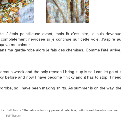
. J'étais pointilleuse avant, mais là c'est pire, je suis devenue
complètement névrosée si je continue sur cette voie. J'aspire au
, ça va me calmer.
 dans ma garde-robe alors je fais des chemises. Comme l'été arrive,
nervous wreck and the only reason I bring it up is so I can let go of it
ky before and now I have become finicky and it has to stop. I need
 wardrobe, so I have been making shirts. As summer is on the way, the
e chez
Self Tissus
/ The fabric is from my personal collection, buttons and threads come from
Self Tissus
}