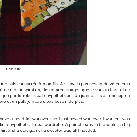
Hello Kitty!
e me suis consacrée à mon fils. Je n'avais pas besoin de vêtements
gré de mon inspiration, des apprentissages que je voulais faire et de
onque garde-robe idéale hypothétique. Un jean en hiver, une jupe à
bré et un pull, je n'avais pas besoin de plus.
 have a need for workwear so I just sewed whatever I wanted, was
e a hypothetical ideal wardrobe. A pair of jeans in the winter, a big
shirt and a cardigan or a sweater was all I needed.