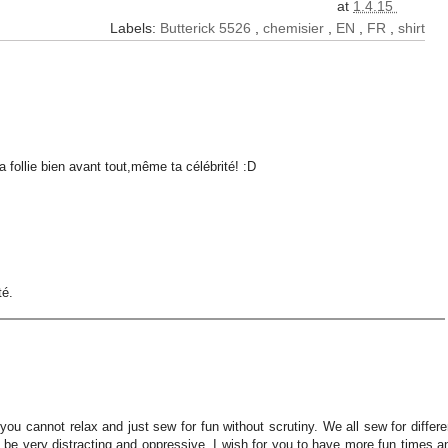
at
1.4.15
Labels:
Butterick 5526
,
chemisier
,
EN
,
FR
,
shirt
a follie bien avant tout,même ta célébrité! :D
té.
ou cannot relax and just sew for fun without scrutiny. We all sew for differe
be very distracting and oppressive. I wish for you to have more fun times a