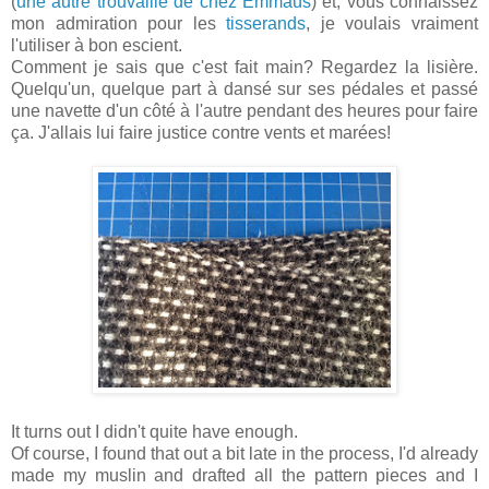
(
une autre trouvaille de chez Emmaüs
) et, vous connaissez
mon admiration pour les
tisserands
, je voulais vraiment
l'utiliser à bon escient.
Comment je sais que c'est fait main? Regardez la lisière.
Quelqu'un, quelque part à dansé sur ses pédales et passé
une navette d'un côté à l'autre pendant des heures pour faire
ça. J'allais lui faire justice contre vents et marées!
It turns out I didn't quite have enough.
Of course, I found that out a bit late in the process, I'd already
made my muslin and drafted all the pattern pieces and I