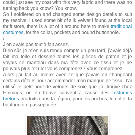
could just see my coat with this very fabric and there was no
turning back you know? You know.
So I soldiered on and changed some design details to suit
my resolve. I used some bit of silk velvet I found at the local
thrift store, there is a lot of it around here to make
traditional
costumes
, for the collar, pockets and bound buttonhole.
/
J'en avais pas tout à fait assez.
Bien sûr, je m'en suis rendu compte un peu tard, j'avais déjà
fait ma toile et dessiné toutes les pièces de patron et je
voyais ce manteau dans ma tête avec ce tissu et je ne
pouvais plus reculer vous comprenez? Vous comprenez.
Alors j'ai fait au mieux avec ce que j'avais en changeant
certains détails pour accommoder mon manque de tissu. J'ai
utilisé le petit bout de velours de soie que j'ai trouvé chez
Emmaüs, on en trouve souvent à cause des
costumes
bretons
produits dans la région, pour les poches, le col et la
boutonnière passepoilée.