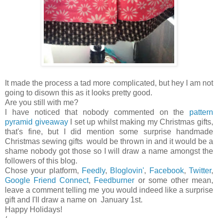
It made the process a tad more complicated, but hey I am not
going to disown this as it looks pretty good.
Are you still with me?
I have noticed that nobody commented on the
pattern
pyramid giveaway
I set up whilst making my Christmas gifts,
that's fine, but I did mention some surprise handmade
Christmas sewing gifts would be thrown in and it would be a
shame nobody got those so I will draw a name amongst the
followers of this blog.
Chose your platform,
Feedly
,
Bloglovin'
,
Facebook
,
Twitter
,
Google Friend Connect
,
Feedburner
or some other mean,
leave a comment telling me you would indeed like a surprise
gift and I'll draw a name on January 1st.
Happy Holidays!