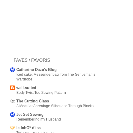
FAVES / FAVORIS
Catherine Daze's Blog
Iced cake: Messenger bag from The Gentleman’s
Wardrobe
well-suited
Body Twist Tee Sewing Pattern
The Cutting Class
A Modular Anrealage Silhouette Through Blocks
Jet Set Sewing
Remembering my Husband
le labO* d'isa
Twiggy dress pattern tour