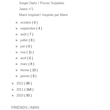
Serger Darts / Pinces Surjetées
Jeans n°1
Marni Inspired / Inspirée par Marni
►
octobre
( 6 )
►
septembre
( 4 )
►
août
( 7 )
►
juillet
( 8 )
►
juin
( 6 )
►
mai
( 11 )
►
avril
( 6 )
►
mars
( 8 )
►
février
( 10 )
►
janvier
( 9 )
►
2012
( 95 )
►
2011
( 164 )
►
2010
( 93 )
FRIENDS / AMIS