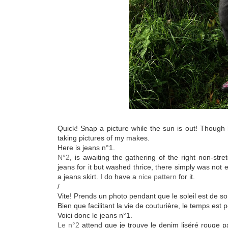
Quick! Snap a picture while the sun is out! Though h
taking pictures of my makes.
Here is jeans n°1.
N°2
, is awaiting the gathering of the right non-str
jeans for it but washed thrice, there simply was no
a jeans skirt. I do have a
nice pattern
for it.
/
Vite! Prends un photo pendant que le soleil est de sor
Bien que facilitant la vie de couturière, le temps est
Voici donc le jeans n°1.
Le n°2
attend que je trouve le denim liséré rouge pa