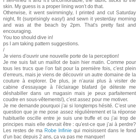
I self-lined it and it's uncomfortable, the fabric sticks to the
skin. My guess is a proper lining won't do that.
Otherwise, it went swimmingly, I printed and cut Saturday
night, fit (surprisingly easy!) and sewn it yesterday morning
and was at the beach by 2pm. That's pretty fast and
encouraging.
You too should dive in!
ps I am taking pattern suggestions.
/
Je viens d'ouvrir une nouvelle porte de la perception!
Je me suis fait un maillot de bain hier matin. Comme pour
tous les trucs que l'on fait pour la première fois, c'est plein
d'erreurs, mais je viens de découvrir un autre domaine de la
couture à explorer. De plus, je n'aurai plus à visiter de
cabine d'essayage à l'éclairage blafard (je déteste me
déshabiller dans un magasin mais je peux parfaitement
coudre en sous-vêtements!), c'est assez pour me motiver.
Je me demande pourquoi j'ai si longtemps hésité. C'est une
question que je me pose assez régulièrement et la réponse
habituelle oscille entre je suis une truffe et ou j'ai trop de
principes mais elle devrait être : qu'est-ce que j'ai à perdre?
Les restes de ma
Robe Infinie
qui moisissent dans le fond
d'un bac depuis 2 ans, ça va pas me manquer!