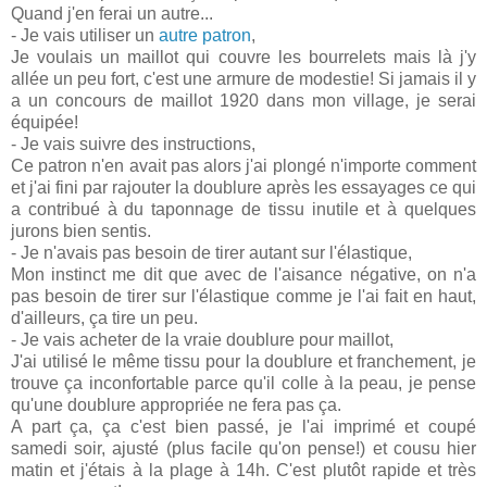
Quand j'en ferai un autre...
- Je vais utiliser un
autre patron
,
Je voulais un maillot qui couvre les bourrelets mais là j'y
allée un peu fort, c'est une armure de modestie! Si jamais il y
a un concours de maillot 1920 dans mon village, je serai
équipée!
- Je vais suivre des instructions,
Ce patron n'en avait pas alors j'ai plongé n'importe comment
et j'ai fini par rajouter la doublure après les essayages ce qui
a contribué à du taponnage de tissu inutile et à quelques
jurons bien sentis.
- Je n'avais pas besoin de tirer autant sur l'élastique,
Mon instinct me dit que avec de l'aisance négative, on n'a
pas besoin de tirer sur l'élastique comme je l'ai fait en haut,
d'ailleurs, ça tire un peu.
- Je vais acheter de la vraie doublure pour maillot,
J'ai utilisé le même tissu pour la doublure et franchement, je
trouve ça inconfortable parce qu'il colle à la peau, je pense
qu'une doublure appropriée ne fera pas ça.
A part ça, ça c'est bien passé, je l'ai imprimé et coupé
samedi soir, ajusté (plus facile qu'on pense!) et cousu hier
matin et j'étais à la plage à 14h. C'est plutôt rapide et très