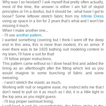
Why was I so hesitant? I ask myself that pretty often actually,
most of the time, the answer is either I am full of stupid
principles or I'm a doofus, but it should be : what have I got to
loose? Some leftover stretch fabric from my
Infinite Dress
using up space in a bin for 2 years that's what and I won't be
missing it much.
When I make another one...
- I'll use
another pattern
,
I wanted something covering but I think I went off the deep
end in this area, this is more than modest, it's an armor. If
ever there was to be 1920 bathing suit modeling contest in
my town, I'll have a suit for that!
- I'll follow proper instructions,
This pattern came without so I dove head first and added the
lining as an afterthought after the fitting which led as you
would imagine to some bunching of fabric and some
swearing.
- I won't stretch the elastic as much,
Working with null or negative ease, my instinct tells me that I
don't need to pull on it as much as I did, it is a little tight in
the top area as you might guess.
- I'll buy proper swimsuit lining,