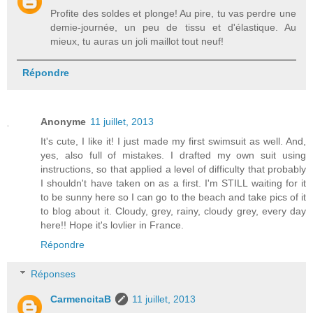
Profite des soldes et plonge! Au pire, tu vas perdre une
demie-journée, un peu de tissu et d'élastique. Au
mieux, tu auras un joli maillot tout neuf!
Répondre
Anonyme
11 juillet, 2013
It's cute, I like it! I just made my first swimsuit as well. And,
yes, also full of mistakes. I drafted my own suit using
instructions, so that applied a level of difficulty that probably
I shouldn't have taken on as a first. I'm STILL waiting for it
to be sunny here so I can go to the beach and take pics of it
to blog about it. Cloudy, grey, rainy, cloudy grey, every day
here!! Hope it's lovlier in France.
Répondre
Réponses
CarmencitaB
11 juillet, 2013