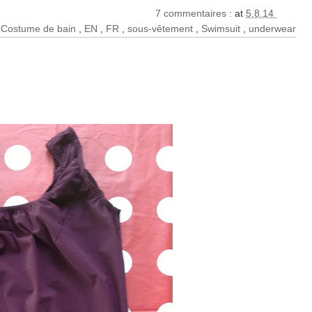
7 commentaires :
at
5.8.14
,
Costume de bain
,
EN
,
FR
,
sous-vêtement
,
Swimsuit
,
underwear