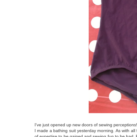
I've just opened up new doors of sewing perceptions
I made a bathing suit yesterday morning. As with all fi
of expertise to be gained and sewing fun to be had. Plu