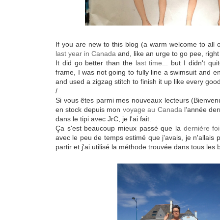
If you are new to this blog (a warm welcome to all o
last year in Canada
and, like an urge to go pee, right
It did go better than the
last time
... but I didn't qu
frame, I was not going to fully line a swimsuit and enc
and used a zigzag stitch to finish it up like every go
/
Si vous êtes parmi mes nouveaux lecteurs (Bienvenu 
en stock depuis mon
voyage au Canada
l'année dern
dans le tipi avec JrC, je l'ai fait.
Ça s'est beaucoup mieux passé que la
dernière fo
avec le peu de temps estimé que j'avais, je n'allais 
partir et j'ai utilisé la méthode trouvée dans tous les 