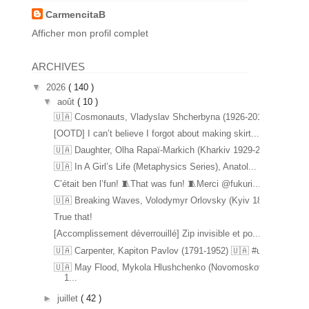
CarmencitaB
Afficher mon profil complet
ARCHIVES
▼
2026
( 140 )
▼
août
( 10 )
🇺🇦 Cosmonauts, Vladyslav Shcherbyna (1926-2017) ...
[OOTD] I can’t believe I forgot about making skirt...
🇺🇦 Daughter, Olha Rapaï-Markich (Kharkiv 1929-20...
🇺🇦 In A Girl’s Life (Metaphysics Series), Anatol...
C’était ben l’fun! 🧵That was fun! 🧵Merci @fukuri...
🇺🇦 Breaking Waves, Volodymyr Orlovsky (Kyiv 1842...
True that!
[Accomplissement déverrouillé] Zip invisible et po...
🇺🇦 Carpenter, Kapiton Pavlov (1791-1952) 🇺🇦 #u...
🇺🇦 May Flood, Mykola Hlushchenko (Novomoskovsk
1...
►
juillet
( 42 )