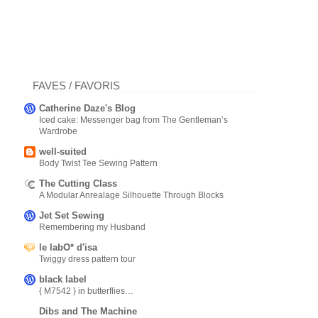
FAVES / FAVORIS
Catherine Daze's Blog
Iced cake: Messenger bag from The Gentleman’s
Wardrobe
well-suited
Body Twist Tee Sewing Pattern
The Cutting Class
A Modular Anrealage Silhouette Through Blocks
Jet Set Sewing
Remembering my Husband
le labO* d'isa
Twiggy dress pattern tour
black label
{ M7542 } in butterflies…
Dibs and The Machine