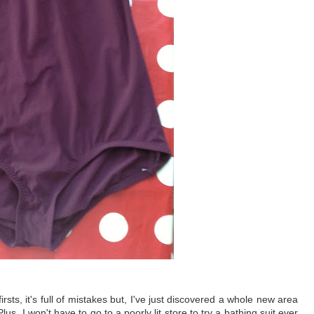
!
rsts, it's full of mistakes but, I've just discovered a whole new area
s, I won't have to go to a poorly lit store to try a bathing suit ever