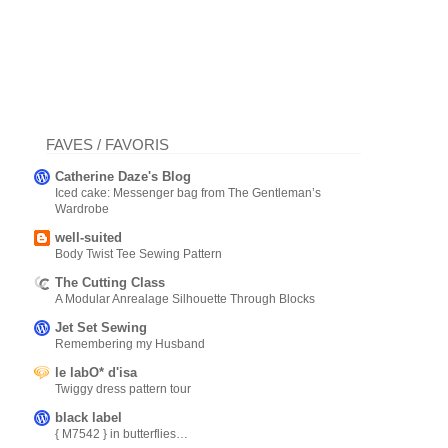
FAVES / FAVORIS
Catherine Daze's Blog
Iced cake: Messenger bag from The Gentleman’s
Wardrobe
well-suited
Body Twist Tee Sewing Pattern
The Cutting Class
A Modular Anrealage Silhouette Through Blocks
Jet Set Sewing
Remembering my Husband
le labO* d'isa
Twiggy dress pattern tour
black label
{ M7542 } in butterflies…