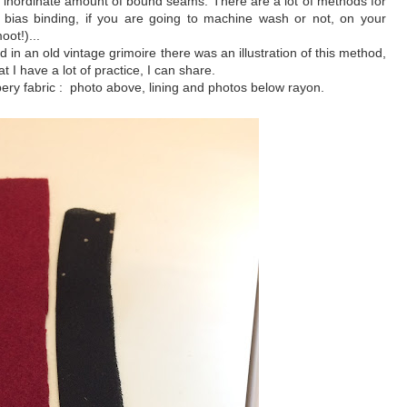
an inordinate amount of bound seams. There are a lot of methods for
 bias binding, if you are going to machine wash or not, on your
oot!)...
nd in an old vintage grimoire there was an illustration of this method,
 I have a lot of practice, I can share.
pery fabric : photo above, lining and photos below rayon.