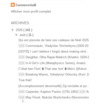
CarmencitaB
Afficher mon profil complet
ARCHIVES
▼
2026
( 141 )
▼
août
( 11 )
Qui est pressée de faire ses cadeaux de Noël 2025 ...
🇺🇦 Cosmonauts, Vladyslav Shcherbyna (1926-2017) ...
[OOTD] I can’t believe I forgot about making skirt...
🇺🇦 Daughter, Olha Rapaï-Markich (Kharkiv 1929-20...
🇺🇦 In A Girl’s Life (Metaphysics Series), Anatol...
C’était ben l’fun! 🧵That was fun! 🧵Merci @fukuri...
🇺🇦 Breaking Waves, Volodymyr Orlovsky (Kyiv 1842...
True that!
[Accomplissement déverrouillé] Zip invisible et po...
🇺🇦 Carpenter, Kapiton Pavlov (1791-1952) 🇺🇦 #u...
🇺🇦 May Flood, Mykola Hlushchenko (Novomoskovsk
1...