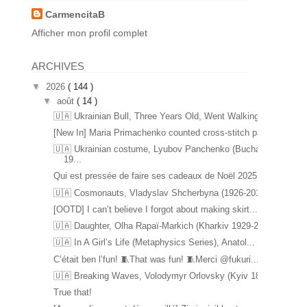
CarmencitaB
Afficher mon profil complet
ARCHIVES
▼
2026
( 144 )
▼
août
( 14 )
🇺🇦 Ukrainian Bull, Three Years Old, Went Walking...
[New In] Maria Primachenko counted cross-stitch pa...
🇺🇦 Ukrainian costume, Lyubov Panchenko (Bucha
19...
Qui est pressée de faire ses cadeaux de Noël 2025 ...
🇺🇦 Cosmonauts, Vladyslav Shcherbyna (1926-2017) ...
[OOTD] I can’t believe I forgot about making skirt...
🇺🇦 Daughter, Olha Rapaï-Markich (Kharkiv 1929-20...
🇺🇦 In A Girl’s Life (Metaphysics Series), Anatol...
C’était ben l’fun! 🧵That was fun! 🧵Merci @fukuri...
🇺🇦 Breaking Waves, Volodymyr Orlovsky (Kyiv 1842...
True that!