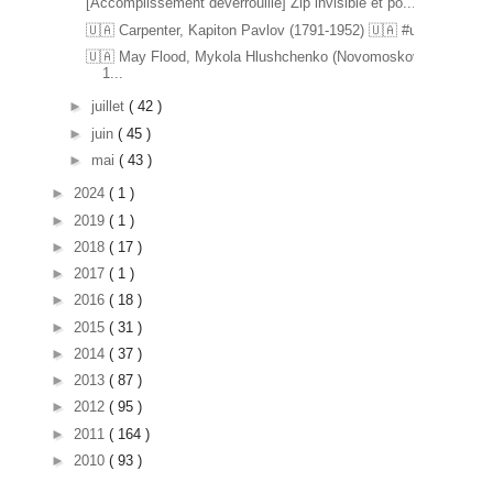
[Accomplissement déverrouillé] Zip invisible et po...
🇺🇦 Carpenter, Kapiton Pavlov (1791-1952) 🇺🇦 #u...
🇺🇦 May Flood, Mykola Hlushchenko (Novomoskovsk
1...
►
juillet
( 42 )
►
juin
( 45 )
►
mai
( 43 )
►
2024
( 1 )
►
2019
( 1 )
►
2018
( 17 )
►
2017
( 1 )
►
2016
( 18 )
►
2015
( 31 )
►
2014
( 37 )
►
2013
( 87 )
►
2012
( 95 )
►
2011
( 164 )
►
2010
( 93 )