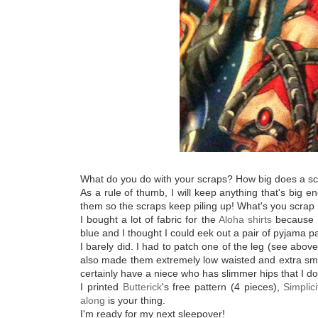
What do you do with your scraps? How big does a scr
As a rule of thumb, I will keep anything that's big
them so the scraps keep piling up! What's you scra
I bought a lot of fabric for the
Aloha shirts
because I
blue and I thought I could eek out a pair of pyjama pa
I barely did. I had to patch one of the leg (see abov
also made them extremely low waisted and extra small,
certainly have a niece who has slimmer hips that I do
I printed
Butterick
's free pattern (4 pieces),
Simplici
along
is your thing.
I'm ready for my next sleepover!