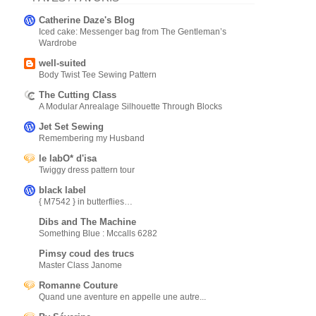
Catherine Daze's Blog
Iced cake: Messenger bag from The Gentleman’s
Wardrobe
well-suited
Body Twist Tee Sewing Pattern
The Cutting Class
A Modular Anrealage Silhouette Through Blocks
Jet Set Sewing
Remembering my Husband
le labO* d'isa
Twiggy dress pattern tour
black label
{ M7542 } in butterflies…
Dibs and The Machine
Something Blue : Mccalls 6282
Pimsy coud des trucs
Master Class Janome
Romanne Couture
Quand une aventure en appelle une autre...