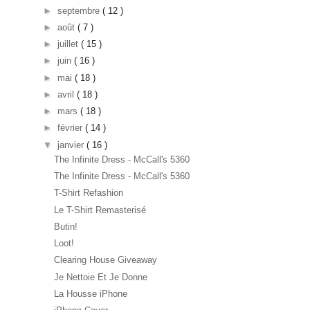
►
septembre
( 12 )
►
août
( 7 )
►
juillet
( 15 )
►
juin
( 16 )
►
mai
( 18 )
►
avril
( 18 )
►
mars
( 18 )
►
février
( 14 )
▼
janvier
( 16 )
The Infinite Dress - McCall's 5360
The Infinite Dress - McCall's 5360
T-Shirt Refashion
Le T-Shirt Remasterisé
Butin!
Loot!
Clearing House Giveaway
Je Nettoie Et Je Donne
La Housse iPhone