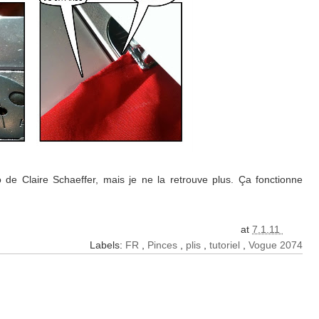
 de Claire Schaeffer, mais je ne la retrouve plus. Ça fonctionne
at
7.1.11
Labels:
FR
,
Pinces
,
plis
,
tutoriel
,
Vogue 2074