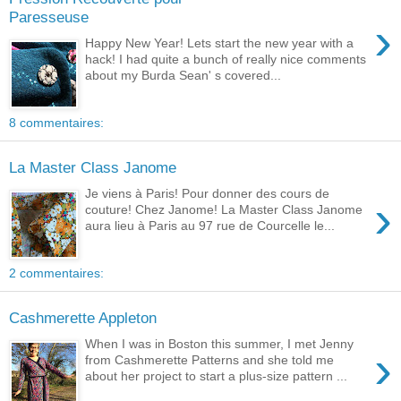
Paresseuse
›
Happy New Year! Lets start the new year with a
hack! I had quite a bunch of really nice comments
about my Burda Sean' s covered...
8 commentaires:
La Master Class Janome
Je viens à Paris! Pour donner des cours de
›
couture! Chez Janome! La Master Class Janome
aura lieu à Paris au 97 rue de Courcelle le...
2 commentaires:
Cashmerette Appleton
When I was in Boston this summer, I met Jenny
›
from Cashmerette Patterns and she told me
about her project to start a plus-size pattern ...