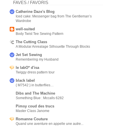
FAVES / FAVORIS
Catherine Daze's Blog
Iced cake: Messenger bag from The Gentleman’s
Wardrobe
well-suited
Body Twist Tee Sewing Pattern
The Cutting Class
A Modular Anrealage Silhouette Through Blocks
Jet Set Sewing
Remembering my Husband
le labO* d'isa
Twiggy dress pattern tour
black label
{ M7542 } in butterflies…
Dibs and The Machine
Something Blue : Mccalls 6282
Pimsy coud des trucs
Master Class Janome
Romanne Couture
Quand une aventure en appelle une autre...