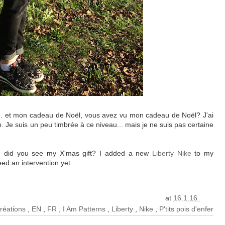
... et mon cadeau de Noël, vous avez vu mon cadeau de Noël? J'ai
. Je suis un peu timbrée à ce niveau... mais je ne suis pas certaine
nk... did you see my X'mas gift? I added a new
Liberty Nike
to my
need an intervention yet.
at
16.1.16
Créations
,
EN
,
FR
,
I Am Patterns
,
Liberty
,
Nike
,
P'tits pois d'enfer