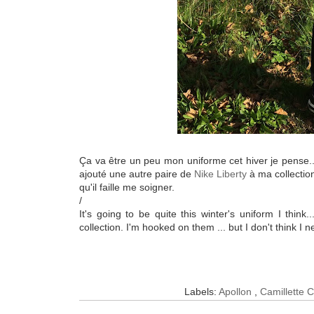
Ça va être un peu mon uniforme cet hiver je pense
ajouté une autre paire de
Nike Liberty
à ma collection
qu'il faille me soigner.
/
It's going to be quite this winter's uniform I thi
collection. I'm hooked on them ... but I don't think I 
Labels:
Apollon
,
Camillette 