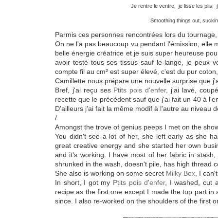
Je rentre le ventre, je lisse les plis, j
Smoothing things out, sucking 
Parmis ces personnes rencontrées lors du tournage, i
On ne l'a pas beaucoup vu pendant l'émission, elle 
belle énergie créatrice et je suis super heureuse pou
avoir testé tous ses tissus sauf le lange, je peux
compte fil au cm² est super élevé, c'est du pur coton, 
Camillette nous prépare une nouvelle surprise que j'a
Bref, j'ai reçu ses
Ptits pois d'enfer
, j'ai lavé, cou
recette que le précédent sauf que j'ai fait un 40 à l'
D'ailleurs j'ai fait la même modif à l'autre au niveau
/
Amongst the trove of genius peeps I met on the show,
You didn't see a lot of her, she left early as she h
great creative energy and she started her own busin
and it's working. I have most of her fabric in stash,
shrunked in the wash, doesn't pile, has high thread coun
She also is working on some secret
Milky Box
, I can'
In short, I got my
Ptits pois d'enfer
, I washed, cut
recipe as the first one except I made the top part in 
since. I also re-worked on the shoulders of the first o