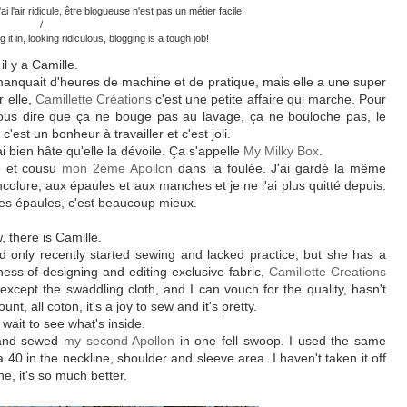
'ai l'air ridicule, être blogueuse n'est pas un métier facile!
/
it in, looking ridiculous, blogging is a tough job!
l y a Camille.
manquait d'heures de machine et de pratique, mais elle a une super
r elle,
Camillette Créations
c'est une petite affaire qui marche. Pour
 vous dire que ça ne bouge pas au lavage, ça ne bouloche pas, le
c'est un bonheur à travailler et c'est joli.
i bien hâte qu'elle la dévoile. Ça s'appelle
My Milky Box
.
pé et cousu
mon 2ème Apollon
dans la foulée. J'ai gardé la même
encolure, aux épaules et aux manches et je ne l'ai plus quitté depuis.
 des épaules, c'est beaucoup mieux.
 there is Camille.
ad only recently started sewing and lacked practice, but she has a
ess of designing and editing exclusive fabric,
Camillette Creations
 except the swaddling cloth, and I can vouch for the quality, hasn't
t, all coton, it's a joy to sew and it's pretty.
t wait to see what's inside.
 and sewed
my second Apollon
in one fell swoop. I used the same
a 40 in the neckline, shoulder and sleeve area. I haven't taken it off
ne, it's so much better.