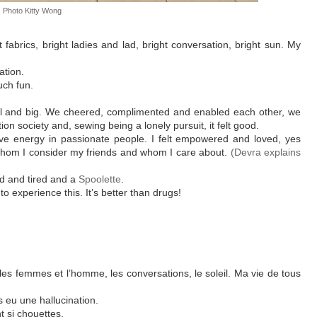
Photo Kitty Wong
t fabrics, bright ladies and lad, bright conversation, bright sun. My
ation.
much fun.
all and big. We cheered, complimented and enabled each other, we
on society and, sewing being a lonely pursuit, it felt good.
tive energy in passionate people. I felt empowered and loved, yes
hom I consider my friends and whom I care about.
(Devra explains
 and tired and a
Spoolette
.
o experience this. It’s better than drugs!
s, les femmes et l’homme, les conversations, le soleil. Ma vie de tous
 eu une hallucination.
t si chouettes.