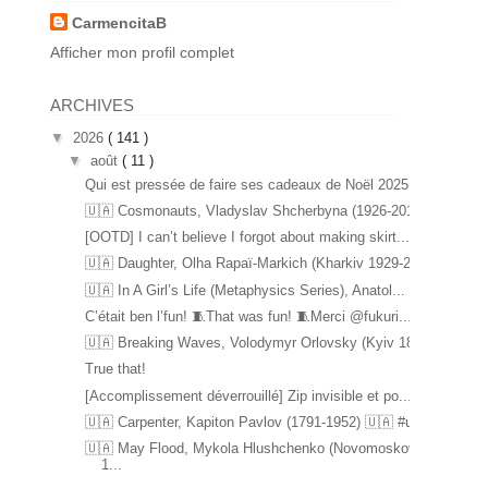
CarmencitaB
Afficher mon profil complet
ARCHIVES
▼
2026
( 141 )
▼
août
( 11 )
Qui est pressée de faire ses cadeaux de Noël 2025 ...
🇺🇦 Cosmonauts, Vladyslav Shcherbyna (1926-2017) ...
[OOTD] I can’t believe I forgot about making skirt...
🇺🇦 Daughter, Olha Rapaï-Markich (Kharkiv 1929-20...
🇺🇦 In A Girl’s Life (Metaphysics Series), Anatol...
C’était ben l’fun! 🧵That was fun! 🧵Merci @fukuri...
🇺🇦 Breaking Waves, Volodymyr Orlovsky (Kyiv 1842...
True that!
[Accomplissement déverrouillé] Zip invisible et po...
🇺🇦 Carpenter, Kapiton Pavlov (1791-1952) 🇺🇦 #u...
🇺🇦 May Flood, Mykola Hlushchenko (Novomoskovsk
1...