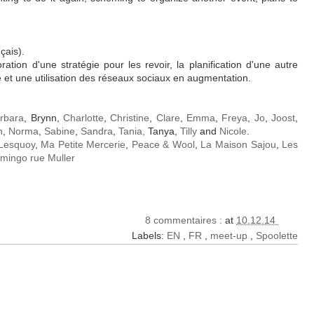
çais).
tion d'une stratégie pour les revoir, la planification d'une autre
e et une utilisation des réseaux sociaux en augmentation.
rbara
, Brynn,
Charlotte
,
Christine
,
Clare
,
Emma
,
Freya
,
Jo
,
Joost
,
n
,
Norma
,
Sabine
,
Sandra
,
Tania,
Tanya,
Tilly
and
Nicole
.
Lesquoy
,
Ma Petite Mercerie
,
Peace & Wool
,
La Maison Sajou
,
Les
amingo rue Muller
8 commentaires :
at
10.12.14
Labels:
EN
,
FR
,
meet-up
,
Spoolette
É