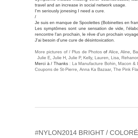
travel and an increase in social network usage.
I'm seriously jonesing I need a cure.
/
Je suis en manque de Spoolettes (Bobinettes en fran
Les symptômes sont une sensation de vide, l'élabora
rencontre l'an prochain, le rêve d'un prochain voyag
J'ai besoin d'une cure de désintoxication.
More pictures of / Plus de Photos
of
Alice
,
Aline
,
Ba
Julie E
,
Julie H
,
Julie P
,
Kelly
,
Lauren
,
Lisa
,
Rehano
Merci à / Thanks :
La Manufacture Bohin
,
Macon & 
Coupons de St-Pierre
,
Anna Ka Bazaar
,
The Pink Fl
#NYLON2014 BRIGHT / COLOR