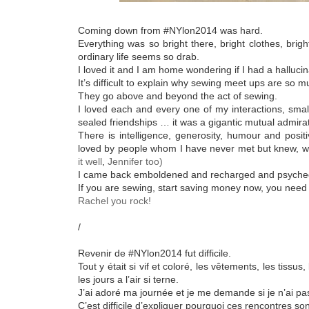
Coming down from #NYlon2014 was hard.
Everything was so bright there, bright clothes, brigh
ordinary life seems so drab.
I loved it and I am home wondering if I had a hallucin
It’s difficult to explain why sewing meet ups are so 
They go above and beyond the act of sewing.
I loved each and every one of my interactions, sm
sealed friendships … it was a gigantic mutual admirati
There is intelligence, generosity, humour and posi
loved by people whom I have never met but knew, w
it well
,
Jennifer too)
I came back emboldened and recharged and psyched
If you are sewing, start saving money now, you need t
Rachel you rock!
/
Revenir de #NYlon2014 fut difficile.
Tout y était si vif et coloré, les vêtements, les tissu
les jours a l’air si terne.
J’ai adoré ma journée et je me demande si je n’ai pas
C’est difficile d’expliquer pourquoi ces rencontres son