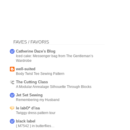
FAVES / FAVORIS
Catherine Daze's Blog
Iced cake: Messenger bag from The Gentleman’s
Wardrobe
well-suited
Body Twist Tee Sewing Pattern
The Cutting Class
A Modular Anrealage Silhouette Through Blocks
Jet Set Sewing
Remembering my Husband
le labO* d'isa
Twiggy dress pattern tour
black label
{ M7542 } in butterflies…