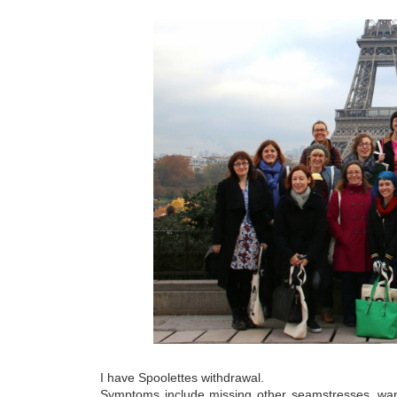
I have Spoolettes withdrawal.
Symptoms include missing other seamstresses, want