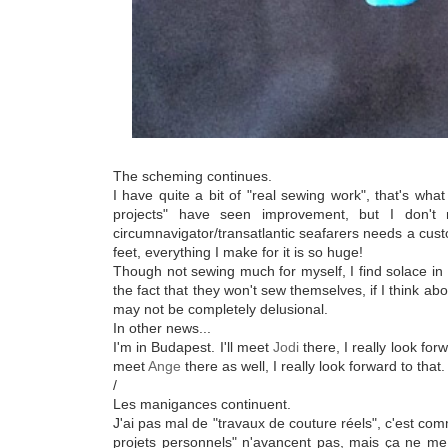
The scheming continues.
I have quite a bit of "real sewing work", that's wh
projects" have seen improvement, but I don't 
circumnavigator/transatlantic seafarers needs a cust
feet, everything I make for it is so huge!
Though not sewing much for myself, I find solace in 
the fact that they won't sew themselves, if I think abo
may not be completely delusional.
In other news...
I'm in Budapest. I'll meet
Jodi
there, I really look fo
meet
Ange
there as well, I really look forward to that
/
Les manigances continuent.
J'ai pas mal de "travaux de couture réels", c'est 
projets personnels" n'avancent pas, mais ça ne me