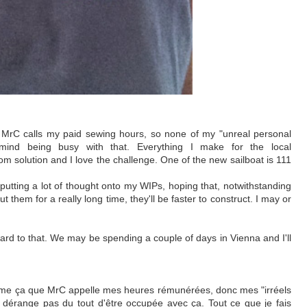
at MrC calls my paid sewing hours, so none of my "unreal personal
mind being busy with that. Everything I make for the local
om solution and I love the challenge. One of the new sailboat is 111
putting a lot of thought onto my WIPs, hoping that, notwithstanding
ut them for a really long time, they'll be faster to construct. I may or
rward to that. We may be spending a couple of days in Vienna and I'll
.
comme ça que MrC appelle mes heures rémunérées, donc mes "irréels
 dérange pas du tout d'être occupée avec ça. Tout ce que je fais