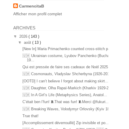
CarmencitaB
Afficher mon profil complet
ARCHIVES
▼
2026
( 143 )
▼
août
( 13 )
[New In] Maria Primachenko counted cross-stitch pa...
🇺🇦 Ukrainian costume, Lyubov Panchenko (Bucha
19...
Qui est pressée de faire ses cadeaux de Noël 2025 ...
🇺🇦 Cosmonauts, Vladyslav Shcherbyna (1926-2017) ...
[OOTD] I can’t believe I forgot about making skirt...
🇺🇦 Daughter, Olha Rapaï-Markich (Kharkiv 1929-20...
🇺🇦 In A Girl’s Life (Metaphysics Series), Anatol...
C’était ben l’fun! 🧵That was fun! 🧵Merci @fukuri...
🇺🇦 Breaking Waves, Volodymyr Orlovsky (Kyiv 1842...
True that!
[Accomplissement déverrouillé] Zip invisible et po...