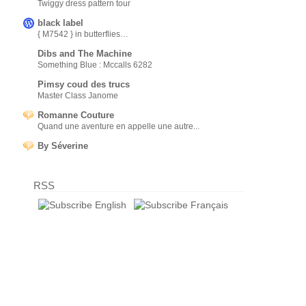
Twiggy dress pattern tour
black label
{ M7542 } in butterflies…
Dibs and The Machine
Something Blue : Mccalls 6282
Pimsy coud des trucs
Master Class Janome
Romanne Couture
Quand une aventure en appelle une autre...
By Séverine
RSS
English
Français