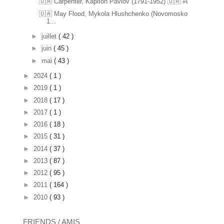
🇺🇦 Carpenter, Kapiton Pavlov (1791-1952) 🇺🇦 #u...
🇺🇦 May Flood, Mykola Hlushchenko (Novomoskovsk
1...
►
juillet
( 42 )
►
juin
( 45 )
►
mai
( 43 )
►
2024
( 1 )
►
2019
( 1 )
►
2018
( 17 )
►
2017
( 1 )
►
2016
( 18 )
►
2015
( 31 )
►
2014
( 37 )
►
2013
( 87 )
►
2012
( 95 )
►
2011
( 164 )
►
2010
( 93 )
FRIENDS / AMIS