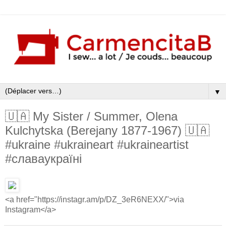
▼
🇺🇦 My Sister / Summer, Olena
Kulchytska (Berejany 1877-1967) 🇺🇦
#ukraine #ukraineart #ukraineartist
#славаукраїні
<a href="https://instagr.am/p/DZ_3eR6NEXX/">via
Instagram</a>