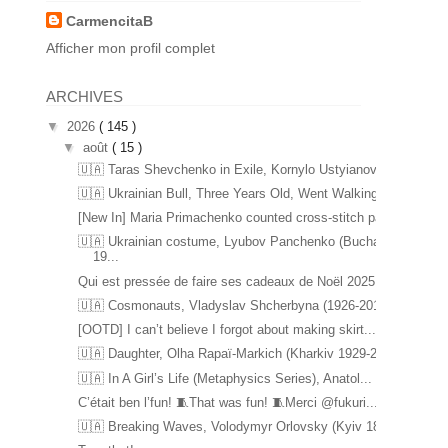
CarmencitaB
Afficher mon profil complet
ARCHIVES
▼
2026
( 145 )
▼
août
( 15 )
🇺🇦 Taras Shevchenko in Exile, Kornylo Ustyianovy...
🇺🇦 Ukrainian Bull, Three Years Old, Went Walking...
[New In] Maria Primachenko counted cross-stitch pa...
🇺🇦 Ukrainian costume, Lyubov Panchenko (Bucha
19...
Qui est pressée de faire ses cadeaux de Noël 2025 ...
🇺🇦 Cosmonauts, Vladyslav Shcherbyna (1926-2017) ...
[OOTD] I can’t believe I forgot about making skirt...
🇺🇦 Daughter, Olha Rapaï-Markich (Kharkiv 1929-20...
🇺🇦 In A Girl’s Life (Metaphysics Series), Anatol...
C’était ben l’fun! 🧵That was fun! 🧵Merci @fukuri...
🇺🇦 Breaking Waves, Volodymyr Orlovsky (Kyiv 1842...