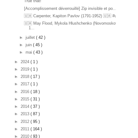
True that!
[Accomplissement déverrouillé] Zip invisible et po...
🇺🇦 Carpenter, Kapiton Pavlov (1791-1952) 🇺🇦 #u...
🇺🇦 May Flood, Mykola Hlushchenko (Novomoskovsk
1...
►
juillet
( 42 )
►
juin
( 45 )
►
mai
( 43 )
►
2024
( 1 )
►
2019
( 1 )
►
2018
( 17 )
►
2017
( 1 )
►
2016
( 18 )
►
2015
( 31 )
►
2014
( 37 )
►
2013
( 87 )
►
2012
( 95 )
►
2011
( 164 )
►
2010
( 93 )