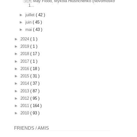
🇺🇦 May Flood, Mykola Hlushchenko (Novomoskovsk
1...
►
juillet
( 42 )
►
juin
( 45 )
►
mai
( 43 )
►
2024
( 1 )
►
2019
( 1 )
►
2018
( 17 )
►
2017
( 1 )
►
2016
( 18 )
►
2015
( 31 )
►
2014
( 37 )
►
2013
( 87 )
►
2012
( 95 )
►
2011
( 164 )
►
2010
( 93 )
FRIENDS / AMIS