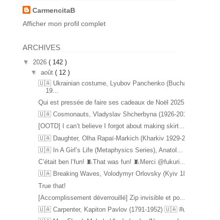
CarmencitaB
Afficher mon profil complet
ARCHIVES
▼
2026
( 142 )
▼
août
( 12 )
🇺🇦 Ukrainian costume, Lyubov Panchenko (Bucha
19...
Qui est pressée de faire ses cadeaux de Noël 2025 ...
🇺🇦 Cosmonauts, Vladyslav Shcherbyna (1926-2017) ...
[OOTD] I can’t believe I forgot about making skirt...
🇺🇦 Daughter, Olha Rapaï-Markich (Kharkiv 1929-20...
🇺🇦 In A Girl’s Life (Metaphysics Series), Anatol...
C’était ben l’fun! 🧵That was fun! 🧵Merci @fukuri...
🇺🇦 Breaking Waves, Volodymyr Orlovsky (Kyiv 1842...
True that!
[Accomplissement déverrouillé] Zip invisible et po...
🇺🇦 Carpenter, Kapiton Pavlov (1791-1952) 🇺🇦 #u...