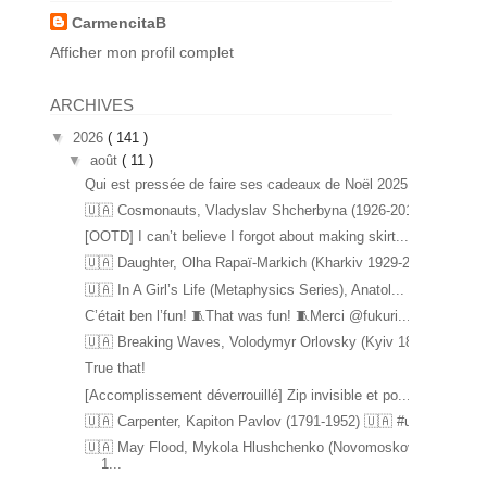
CarmencitaB
Afficher mon profil complet
ARCHIVES
▼
2026
( 141 )
▼
août
( 11 )
Qui est pressée de faire ses cadeaux de Noël 2025 ...
🇺🇦 Cosmonauts, Vladyslav Shcherbyna (1926-2017) ...
[OOTD] I can’t believe I forgot about making skirt...
🇺🇦 Daughter, Olha Rapaï-Markich (Kharkiv 1929-20...
🇺🇦 In A Girl’s Life (Metaphysics Series), Anatol...
C’était ben l’fun! 🧵That was fun! 🧵Merci @fukuri...
🇺🇦 Breaking Waves, Volodymyr Orlovsky (Kyiv 1842...
True that!
[Accomplissement déverrouillé] Zip invisible et po...
🇺🇦 Carpenter, Kapiton Pavlov (1791-1952) 🇺🇦 #u...
🇺🇦 May Flood, Mykola Hlushchenko (Novomoskovsk
1...