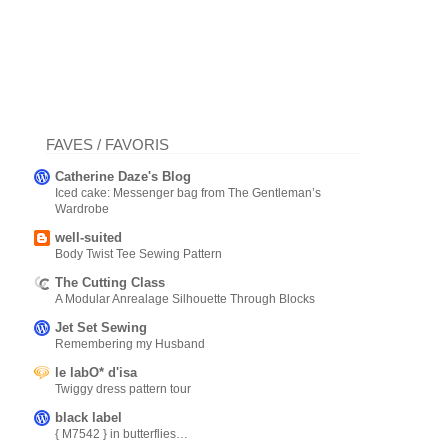
FAVES / FAVORIS
Catherine Daze's Blog
Iced cake: Messenger bag from The Gentleman’s
Wardrobe
well-suited
Body Twist Tee Sewing Pattern
The Cutting Class
A Modular Anrealage Silhouette Through Blocks
Jet Set Sewing
Remembering my Husband
le labO* d'isa
Twiggy dress pattern tour
black label
{ M7542 } in butterflies…