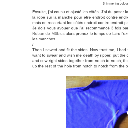
Shimmering colou
Ensuite, j'ai cousu et ajusté les côtés. J'ai du poser 
la robe sur la manche pour être endroit contre endro
mais en ressortant les côtés endroit contre endroit p
Je dois vous avouer que j'ai recommencé 3 fois par
Ruban de Möbius
alors prenez le temps de faire l'e
les manches.
/
Then I sewed and fit the sides. Now trust me, I had
want to swear and wish me death by ripper, put the d
and sew right sides together from notch to notch, th
up the rest of the hole from notch to notch from the o