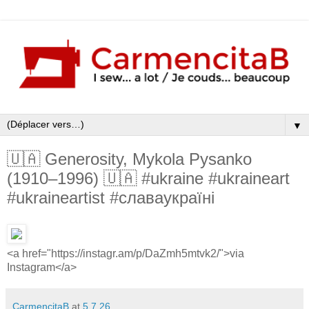
▼
🇺🇦 Generosity, Mykola Pysanko
(1910–1996) 🇺🇦 #ukraine #ukraineart
#ukraineartist #славаукраїні
<a href="https://instagr.am/p/DaZmh5mtvk2/">via
Instagram</a>
CarmencitaB
at
5.7.26