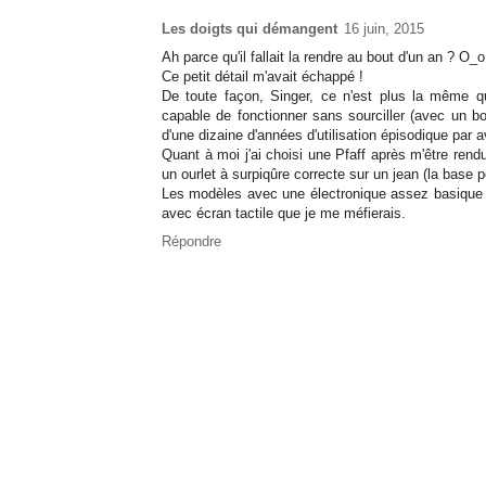
Les doigts qui démangent
16 juin, 2015
Ah parce qu'il fallait la rendre au bout d'un an ? O_o
Ce petit détail m'avait échappé !
De toute façon, Singer, ce n'est plus la même qu
capable de fonctionner sans sourciller (avec un bo
d'une dizaine d'années d'utilisation épisodique par 
Quant à moi j'ai choisi une Pfaff après m'être ren
un ourlet à surpiqûre correcte sur un jean (la base p
Les modèles avec une électronique assez basique 
avec écran tactile que je me méfierais.
Répondre