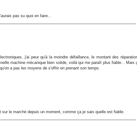
n'aurais pas su quoi en faire...
ctroniques, j'ai peur qu'à la moindre défaillance, le montant des réparatio
eille machine mécanique bien solide, voilà qui me paraît plus fiable... Mais 
qu'on a pas les moyens de s'offrir en prenant son temps.
st sur le marché depuis un moment, comme ça je sais quelle est fiable.