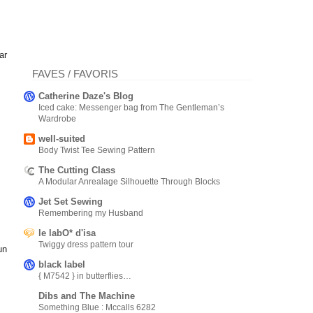
ar
FAVES / FAVORIS
Catherine Daze's Blog
Iced cake: Messenger bag from The Gentleman’s
Wardrobe
well-suited
Body Twist Tee Sewing Pattern
The Cutting Class
A Modular Anrealage Silhouette Through Blocks
Jet Set Sewing
Remembering my Husband
le labO* d'isa
Twiggy dress pattern tour
un
black label
{ M7542 } in butterflies…
Dibs and The Machine
Something Blue : Mccalls 6282