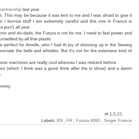
 partnership
last year.
 it. This may be because it was lent to me and I was afraid to give it
n I borrow stuff I am extremely careful and this one in France is
 pun!) all year.
 buttons and do-dads, the Futura is not for me. I need to feel power and
settled by all that plastic.
be perfect for Amelle, who I had th joy of dressing up in the Sewing
ciate the bells and whistles. But it's not for the extensive kind of
ronic machines are really cool whereas I was reticent before.
sses (which I think was a good think after the tv show) and a damn
.
honey.
at
1.6.15
Labels:
EN
,
FR
,
Futura 4060
,
Singer France