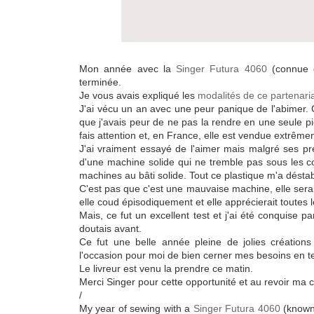
Mon année avec la
Singer Futura 4060
(connue 
terminée.
Je vous avais expliqué les
modalités de ce partenaria
J'ai vécu un an avec une peur panique de l'abimer. Ce
que j'avais peur de ne pas la rendre en une seule p
fais attention et, en France, elle est vendue extrême
J'ai vraiment essayé de l'aimer mais malgré ses pr
d'une machine solide qui ne tremble pas sous les c
machines au bâti solide. Tout ce plastique m'a déstab
C'est pas que c'est une mauvaise machine, elle serait
elle coud épisodiquement et elle apprécierait toutes 
Mais, ce fut un excellent test et j'ai été conquise p
doutais avant.
Ce fut une belle année pleine de jolies créations
l'occasion pour moi de bien cerner mes besoins en te
Le livreur est venu la prendre ce matin.
Merci Singer pour cette opportunité et au revoir ma c
/
My year of sewing with a
Singer Futura 4060
(known 