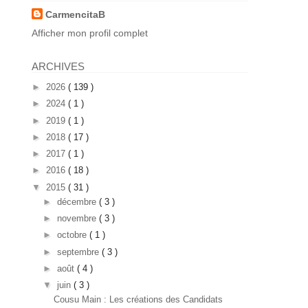
CarmencitaB
Afficher mon profil complet
ARCHIVES
►
2026
( 139 )
►
2024
( 1 )
►
2019
( 1 )
►
2018
( 17 )
►
2017
( 1 )
►
2016
( 18 )
▼
2015
( 31 )
►
décembre
( 3 )
►
novembre
( 3 )
►
octobre
( 1 )
►
septembre
( 3 )
►
août
( 4 )
▼
juin
( 3 )
Cousu Main : Les créations des Candidats