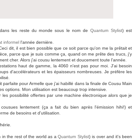
dans les reste du monde sous le nom de
Quantum Stylist
) est
t informel
l'année dernière.
ci dit, il est bien possible que ce soit parce qu'on me la prêtait et
ièce, parce que je suis comme ça, quand on me prête des trucs, j'y
ment cher. Alors j'ai cousu lentement et doucement toute l'année.
estations haut de gamme, la 4060 n'est pas pour moi. J'ai besoin
oups d'accélérateurs et les épaisseurs nombreuses. Je préfère les
ilisé.
 parfaite pour Armelle que j'ai habillé dans la finale de Cousu Main
les options. Mon utilisation est beaucoup trop intensive.
ar les possibilité offertes par une machine électronique alors que je
 cousues lentement (ça a fait du bien après l'émission hihi!) et
rme de besoins et d'utilisation.
hérie.
in the rest of the world as a
Quantum Stylist
) is over and it's been