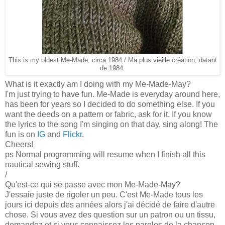
This is my oldest Me-Made, circa 1984 / Ma plus vieille création, datant
de 1984.
What is it exactly am I doing with my Me-Made-May?
I'm just trying to have fun. Me-Made is everyday around here,
has been for years so I decided to do something else. If you
want the deeds on a pattern or fabric, ask for it. If you know
the lyrics to the song I'm singing on that day, sing along! The
fun is on
IG
and
Flickr
.
Cheers!
ps Normal programming will resume when I finish all this
nautical sewing stuff.
/
Qu'est-ce qui se passe avec mon Me-Made-May?
J'essaie juste de rigoler un peu. C'est Me-Made tous les
jours ici depuis des années alors j'ai décidé de faire d'autre
chose. Si vous avez des question sur un patron ou un tissu,
demandez et si vous connaissez les paroles de la chanson,