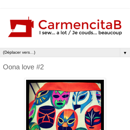
▼
Oona love #2