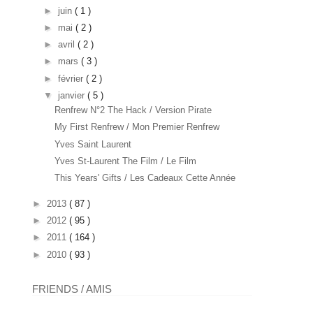
►
juin
( 1 )
►
mai
( 2 )
►
avril
( 2 )
►
mars
( 3 )
►
février
( 2 )
▼
janvier
( 5 )
Renfrew N°2 The Hack / Version Pirate
My First Renfrew / Mon Premier Renfrew
Yves Saint Laurent
Yves St-Laurent The Film / Le Film
This Years' Gifts / Les Cadeaux Cette Année
►
2013
( 87 )
►
2012
( 95 )
►
2011
( 164 )
►
2010
( 93 )
FRIENDS / AMIS