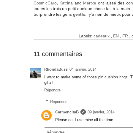
CosmicCaro
,
Katrina
and
Mertxe
ont laissé des co
toutes les trois un petit quelque chose fait à la main.
Surprendre les gens gentils, y'a rien de mieux pour 
Labels:
cadeaux
,
EN
,
FR
,
11 commentaires :
RhondaBuss
04 janvier, 2014
I want to make some of those pin cushion rings. 
gifts!
Répondre
Réponses
CarmencitaB
09 janvier, 2014
Please do, I use mine all the time.
Répondre