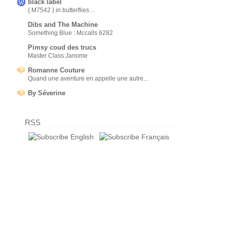
black label
{ M7542 } in butterflies…
Dibs and The Machine
Something Blue : Mccalls 6282
Pimsy coud des trucs
Master Class Janome
Romanne Couture
Quand une aventure en appelle une autre...
By Séverine
RSS
English
Français