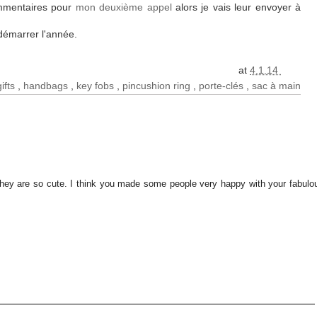
mmentaires pour
mon deuxième appel
alors je vais leur envoyer à
démarrer l'année.
at
4.1.14
gifts
,
handbags
,
key fobs
,
pincushion ring
,
porte-clés
,
sac à main
They are so cute. I think you made some people very happy with your fabulo