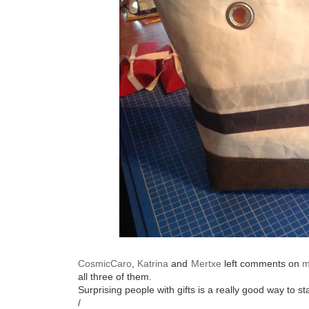
CosmicCaro
,
Katrina
and
Mertxe
left comments on
m
all three of them.
Surprising people with gifts is a really good way to sta
/