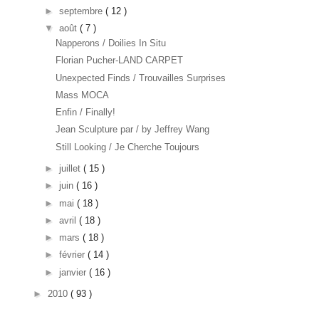
►
septembre
( 12 )
▼
août
( 7 )
Napperons / Doilies In Situ
Florian Pucher-LAND CARPET
Unexpected Finds / Trouvailles Surprises
Mass MOCA
Enfin / Finally!
Jean Sculpture par / by Jeffrey Wang
Still Looking / Je Cherche Toujours
►
juillet
( 15 )
►
juin
( 16 )
►
mai
( 18 )
►
avril
( 18 )
►
mars
( 18 )
►
février
( 14 )
►
janvier
( 16 )
►
2010
( 93 )