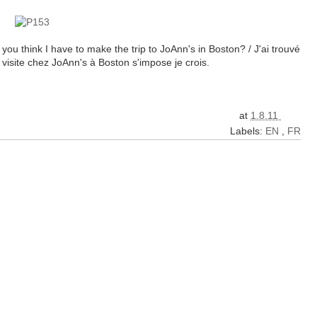
 you think I have to make the trip to JoAnn's in Boston? / J'ai trouvé
visite chez JoAnn's à Boston s'impose je crois.
at
1.8.11
Labels:
EN
,
FR