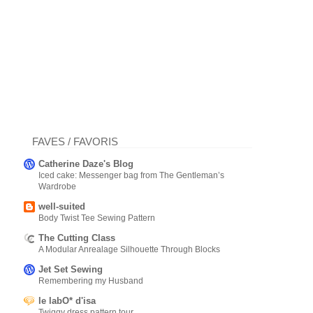
FAVES / FAVORIS
Catherine Daze's Blog
Iced cake: Messenger bag from The Gentleman’s
Wardrobe
well-suited
Body Twist Tee Sewing Pattern
The Cutting Class
A Modular Anrealage Silhouette Through Blocks
Jet Set Sewing
Remembering my Husband
le labO* d'isa
Twiggy dress pattern tour