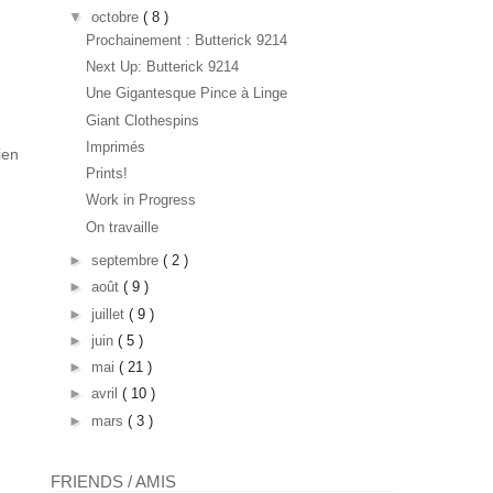
▼
octobre
( 8 )
Prochainement : Butterick 9214
Next Up: Butterick 9214
Une Gigantesque Pince à Linge
Giant Clothespins
Imprimés
ien
Prints!
Work in Progress
On travaille
►
septembre
( 2 )
►
août
( 9 )
►
juillet
( 9 )
►
juin
( 5 )
►
mai
( 21 )
►
avril
( 10 )
►
mars
( 3 )
FRIENDS / AMIS