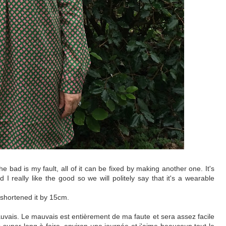
he bad is my fault, all of it can be fixed by making another one. It's
 I really like the good so we will politely say that it's a wearable
I shortened it by 15cm.
uvais. Le mauvais est entièrement de ma faute et sera assez facile