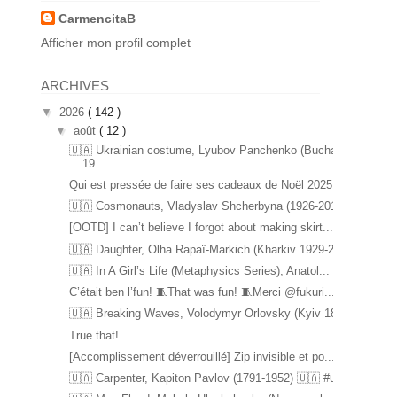
CarmencitaB
Afficher mon profil complet
ARCHIVES
▼
2026
( 142 )
▼
août
( 12 )
🇺🇦 Ukrainian costume, Lyubov Panchenko (Bucha
19...
Qui est pressée de faire ses cadeaux de Noël 2025 ...
🇺🇦 Cosmonauts, Vladyslav Shcherbyna (1926-2017) ...
[OOTD] I can’t believe I forgot about making skirt...
🇺🇦 Daughter, Olha Rapaï-Markich (Kharkiv 1929-20...
🇺🇦 In A Girl’s Life (Metaphysics Series), Anatol...
C’était ben l’fun! 🧵That was fun! 🧵Merci @fukuri...
🇺🇦 Breaking Waves, Volodymyr Orlovsky (Kyiv 1842...
True that!
[Accomplissement déverrouillé] Zip invisible et po...
🇺🇦 Carpenter, Kapiton Pavlov (1791-1952) 🇺🇦 #u...