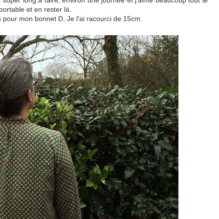
s super long à faire, environ une journée et j'aime beaucoup tout le
portable et en rester là.
n pour mon bonnet D. Je l'ai racourci de 15cm.