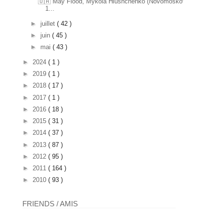
🇺🇦 May Flood, Mykola Hlushchenko (Novomoskovsk
1...
►
juillet
( 42 )
►
juin
( 45 )
►
mai
( 43 )
►
2024
( 1 )
►
2019
( 1 )
►
2018
( 17 )
►
2017
( 1 )
►
2016
( 18 )
►
2015
( 31 )
►
2014
( 37 )
►
2013
( 87 )
►
2012
( 95 )
►
2011
( 164 )
►
2010
( 93 )
FRIENDS / AMIS