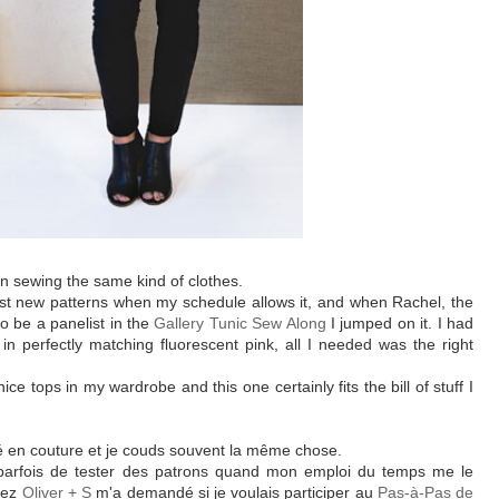
k on sewing the same kind of clothes.
test new patterns when my schedule allows it, and when Rachel, the
o be a panelist in the
Gallery Tunic Sew Along
I jumped on it. I had
 in perfectly matching fluorescent pink, all I needed was the right
ce tops in my wardrobe and this one certainly fits the bill of stuff I
ité en couture et je couds souvent la même chose.
 parfois de tester des patrons quand mon emploi du temps me le
hez
Oliver + S
m'a demandé si je voulais participer au
Pas-à-Pas de