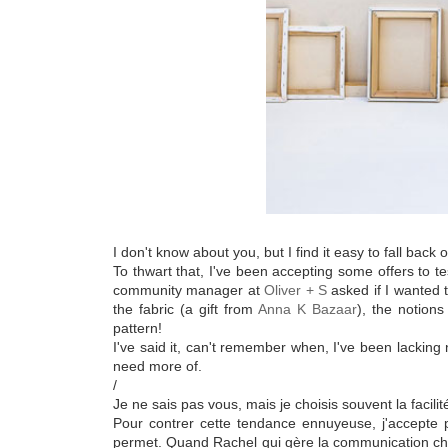
I don't know about you, but I find it easy to fall bac
To thwart that, I've been accepting some offers to 
community manager at
Oliver + S
asked if I wanted t
the fabric (a gift from
Anna K Bazaar
), the notions
pattern!
I've said it, can't remember when, I've been lacking ni
need more of.
/
Je ne sais pas vous, mais je choisis souvent la facil
Pour contrer cette tendance ennuyeuse, j'accepte
permet. Quand Rachel qui gère la communication c