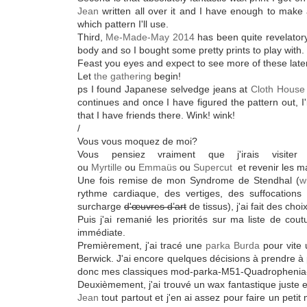
Jean
written all over it and I have enough to make
which pattern I'll use.
Third,
Me-Made-May 2014
has been quite revelatory
body and so I bought some pretty prints to play with.
Feast you eyes and expect to see more of these later
Let
the gathering
begin!
ps I found Japanese selvedge jeans at
Cloth House
continues and once I have figured the pattern out,
that I have friends there. Wink! wink!
/
Vous vous moquez de moi?
Vous pensiez vraiment que j'irais visit
ou
Myrtille
ou
Emmaüs
ou
Supercut
et revenir les m
Une fois remise de mon Syndrome de Stendhal (
wi
rythme cardiaque, des vertiges, des suffocations
surcharge
d'œuvres d’art
de tissus), j'ai fait des choi
Puis j'ai remanié les priorités sur ma liste de cou
immédiate.
Premièrement, j'ai tracé une
parka Burda
pour vite 
Berwick. J'ai encore quelques décisions à prendre à 
donc mes classiques mod-parka-M51-Quadropheni
Deuxièmement, j'ai trouvé un wax fantastique juste e
Jean
tout partout et j'en ai assez pour faire un peti