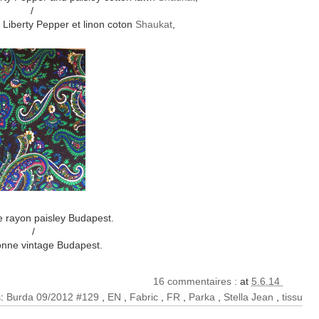
/
, Liberty Pepper et linon coton
Shaukat
,
e rayon paisley Budapest.
/
onne vintage Budapest.
16 commentaires :
at
5.6.14
s:
Burda 09/2012 #129
,
EN
,
Fabric
,
FR
,
Parka
,
Stella Jean
,
tissu