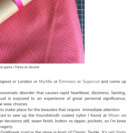
be parka / Parka en devenir
Budapest or London or
Myrtille
or
Emmaüs
or
Supercut
and come up
osomatic disorder that causes rapid heartbeat, dizziness, fainting,
ual is exposed to an experience of great personal significance,
ve
wise choices.
st to make place for the beauties that require immediate attention.
ced to sew up the houndstooth coated nylon I found at
Misan
on
 decisions still, seam finish, button vs zipper, pockets, so I'm knee
magery.
 Goldhawk road in the store in front of Classic Textile. It's got
Stella