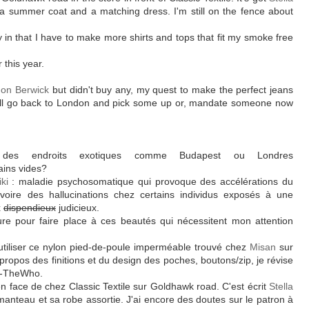
 a summer coat and a matching dress. I'm still on the fence about
 in that I have to make more shirts and tops that fit my smoke free
 this year.
 on Berwick
but didn't buy any, my quest to make the perfect jeans
 I'll go back to London and pick some up or, mandate someone now
er des endroits exotiques comme Budapest ou Londres
ains vides?
ki
: maladie psychosomatique qui provoque des accélérations du
 voire des hallucinations chez certains individus exposés à une
x
dispendieux
judicieux.
ture pour faire place à ces beautés qui nécessitent mon attention
utiliser ce nylon pied-de-poule imperméable trouvé chez
Misan
sur
propos des finitions et du design des poches, boutons/zip, je révise
a-TheWho.
n face de chez Classic Textile sur Goldhawk road. C'est écrit
Stella
t manteau et sa robe assortie. J'ai encore des doutes sur le patron à