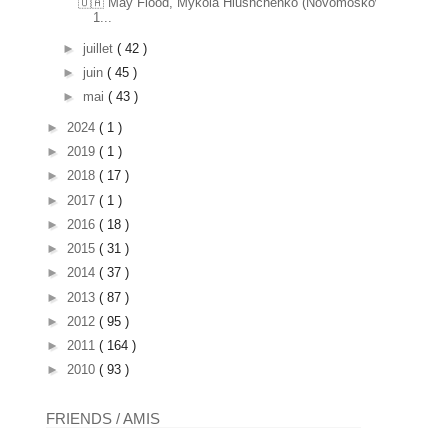
🇺🇦 May Flood, Mykola Hlushchenko (Novomoskovsk
1...
►
juillet
( 42 )
►
juin
( 45 )
►
mai
( 43 )
►
2024
( 1 )
►
2019
( 1 )
►
2018
( 17 )
►
2017
( 1 )
►
2016
( 18 )
►
2015
( 31 )
►
2014
( 37 )
►
2013
( 87 )
►
2012
( 95 )
►
2011
( 164 )
►
2010
( 93 )
FRIENDS / AMIS