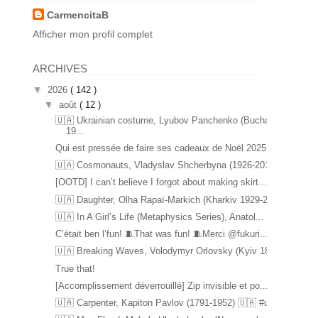
CarmencitaB
Afficher mon profil complet
ARCHIVES
▼
2026
( 142 )
▼
août
( 12 )
🇺🇦 Ukrainian costume, Lyubov Panchenko (Bucha
19...
Qui est pressée de faire ses cadeaux de Noël 2025 ...
🇺🇦 Cosmonauts, Vladyslav Shcherbyna (1926-2017) ...
[OOTD] I can’t believe I forgot about making skirt...
🇺🇦 Daughter, Olha Rapaï-Markich (Kharkiv 1929-20...
🇺🇦 In A Girl’s Life (Metaphysics Series), Anatol...
C’était ben l’fun! 🧵That was fun! 🧵Merci @fukuri...
🇺🇦 Breaking Waves, Volodymyr Orlovsky (Kyiv 1842...
True that!
[Accomplissement déverrouillé] Zip invisible et po...
🇺🇦 Carpenter, Kapiton Pavlov (1791-1952) 🇺🇦 #u...