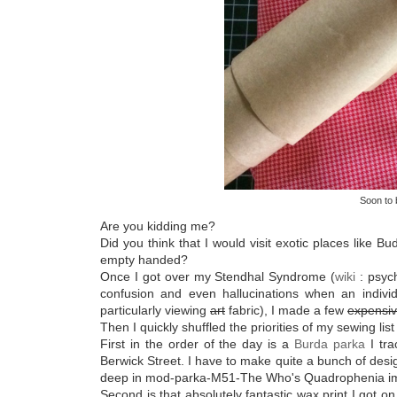
Soon to 
Are you kidding me?
Did you think that I would visit exotic places like 
empty handed?
Once I got over my Stendhal Syndrome (
wiki
: psych
confusion and even hallucinations when an individ
particularly viewing
art
fabric), I made a few
expensi
Then I quickly shuffled the priorities of my sewing li
First in the order of the day is a
Burda parka
I tra
Berwick Street. I have to make quite a bunch of design
deep in mod-parka-M51-The Who's Quadrophenia i
Second is that absolutely fantastic wax print I got on