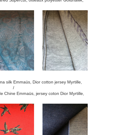
ared Supercut, oiseaux polyester Goldhawk,
ina silk Emmaüs, Dior cotton jersey
Myrtille
,
/
de Chine Emmaüs, jersey coton Dior Myrtille,