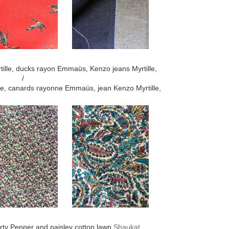
ille, ducks rayon Emmaüs, Kenzo jeans Myrtille,
/
le, canards rayonne Emmaüs, jean Kenzo Myrtille,
erty Pepper and paisley cotton lawn
Shaukat
,