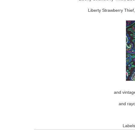
Liberty Strawberry Thief
and vintag
and ray
Label