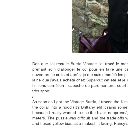
Des que j'ai reçu le
Burda Vintage
j'ai tracé le m
prenant soin d'allonger le col pour en faire une c
novembre je crois et après, je me suis emmêlé les pi
laine que j'avais acheté chez
Supercut
cet été et je 
finitions cornélien : capuche ou parementure, court 
très sport.
/
As soon as I got the
Vintage Burda
, I traced the
Kim
the collar into a hood (It's Brittany eh! it rains so
because I really wanted to use the black neoprene/g
meters. The puzzle was difficult and the trade offs 
and I used yellow bias as a makeshift facing. Fancy 