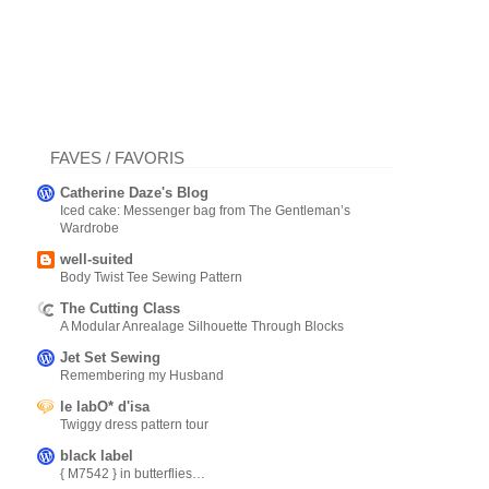
FAVES / FAVORIS
Catherine Daze's Blog
Iced cake: Messenger bag from The Gentleman’s
Wardrobe
well-suited
Body Twist Tee Sewing Pattern
The Cutting Class
A Modular Anrealage Silhouette Through Blocks
Jet Set Sewing
Remembering my Husband
le labO* d'isa
Twiggy dress pattern tour
black label
{ M7542 } in butterflies…