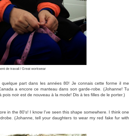
nt de travail / Great workwear
au quelque part dans les années 80! Je connais cette forme il me
Canada a encore ce manteau dans son garde-robe. (Johanne! Tu
is noir est de nouveau à la mode! Dis à tes filles de le porter.)
fore in the 80's! I know I've seen this shape somewhere. I think one
rdrobe. (Johanne, tell your daughters to wear my red fake fur with