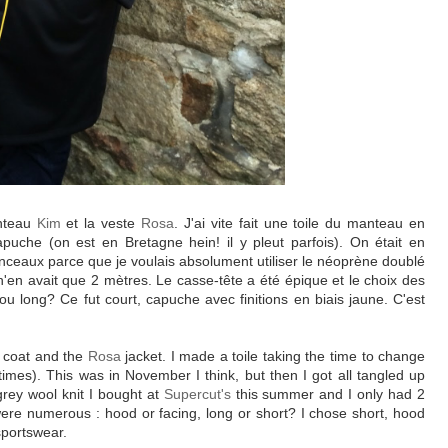
anteau
Kim
et la veste
Rosa
. J'ai vite fait une toile du manteau en
apuche (on est en Bretagne hein! il y pleut parfois). On était en
nceaux parce que je voulais absolument utiliser le néoprène doublé
n'en avait que 2 mètres. Le casse-tête a été épique et le choix des
ou long? Ce fut court, capuche avec finitions en biais jaune. C'est
coat and the
Rosa
jacket. I made a toile taking the time to change
metimes). This was in November I think, but then I got all tangled up
rey wool knit I bought at
Supercut's
this summer and I only had 2
were numerous : hood or facing, long or short? I chose short, hood
sportswear.