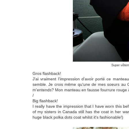
Super vêteme
Gros flashback!
J'ai vraiment l'impression d'avoir porté ce mante
semble. Je crois même qu'une de mes soeurs au 
m'entends? Mon manteau en fausse fourrure rouge à po
/
Big flashback!
I really have the impression that I have worn this be
of my sisters in Canada still has the coat in her wa
huge black polka dots coat whilst it's fashionable!)