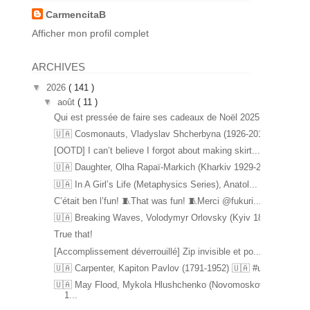
CarmencitaB
Afficher mon profil complet
ARCHIVES
▼
2026
( 141 )
▼
août
( 11 )
Qui est pressée de faire ses cadeaux de Noël 2025 ...
🇺🇦 Cosmonauts, Vladyslav Shcherbyna (1926-2017) ...
[OOTD] I can’t believe I forgot about making skirt...
🇺🇦 Daughter, Olha Rapaï-Markich (Kharkiv 1929-20...
🇺🇦 In A Girl’s Life (Metaphysics Series), Anatol...
C’était ben l’fun! 🧵That was fun! 🧵Merci @fukuri...
🇺🇦 Breaking Waves, Volodymyr Orlovsky (Kyiv 1842...
True that!
[Accomplissement déverrouillé] Zip invisible et po...
🇺🇦 Carpenter, Kapiton Pavlov (1791-1952) 🇺🇦 #u...
🇺🇦 May Flood, Mykola Hlushchenko (Novomoskovsk
1...