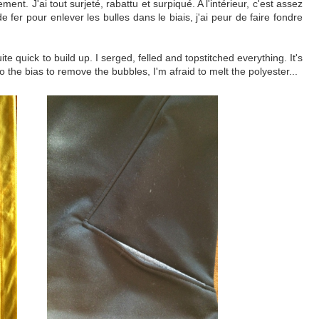
ment. J'ai tout surjeté, rabattu et surpiqué. A l'intérieur, c'est assez
fer pour enlever les bulles dans le biais, j'ai peur de faire fondre
te quick to build up. I serged, felled and topstitched everything. It's
 to the bias to remove the bubbles, I'm afraid to melt the polyester...