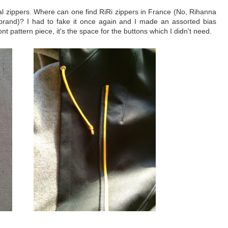
al zippers. Where can one find RiRi zippers in France (No, Rihanna
n brand)? I had to fake it once again and I made an assorted bias
t pattern piece, it's the space for the buttons which I didn't need.