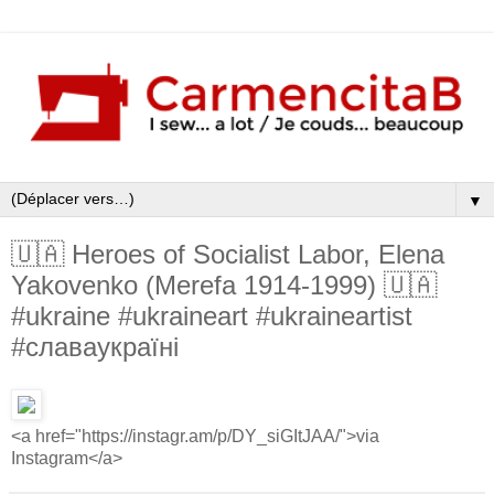
▼
🇺🇦 Heroes of Socialist Labor, Elena
Yakovenko (Merefa 1914-1999) 🇺🇦
#ukraine #ukraineart #ukraineartist
#славаукраїні
<a href="https://instagr.am/p/DY_siGItJAA/">via
Instagram</a>