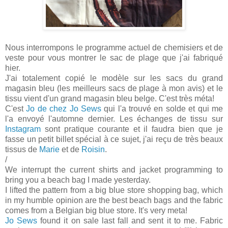
Nous interrompons le programme actuel de chemisiers et de
veste pour vous montrer le sac de plage que j'ai fabriqué
hier.
J'ai totalement copié le modèle sur les sacs du grand
magasin bleu (les meilleurs sacs de plage à mon avis) et le
tissu vient d'un grand magasin bleu belge. C'est très méta!
C'est
Jo de chez Jo Sews
qui l'a trouvé en solde et qui me
l'a envoyé l'automne dernier. Les échanges de tissu sur
Instagram
sont pratique courante et il faudra bien que je
fasse un petit billet spécial à ce sujet, j'ai reçu de très beaux
tissus de
Marie
et de
Roisin
.
/
We interrupt the current shirts and jacket programming to
bring you a beach bag I made yesterday.
I lifted the pattern from a big blue store shopping bag, which
in my humble opinion are the best beach bags and the fabric
comes from a Belgian big blue store. It's very meta!
Jo Sews
found it on sale last fall and sent it to me. Fabric