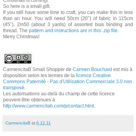
Christmas is coming!
So here is a small gift.
If you still have some time to craft, you can make this in less
than an hour. You will need 50cm (20") of fabric in 115cm
(45"), 2m50 (about 3 yards) of assorted bias binding and
thread. The
pattern and instructions are in this .zip file
.
Merry Christmas!
CarmencitaB Small Shopper
de
Carmen Bouchard
est mis à
disposition selon les termes de la
licence Creative
Commons Paternité - Pas d'Utilisation Commerciale 3.0 non
transposé
.
Les autorisations au-delà du champ de cette licence
peuvent être obtenues à
http://www.carmencitab.com/p/contact.html
.
CarmencitaB
at
6.12.11