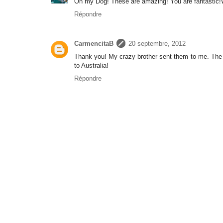
Oh my Dog! These are amazing! You are fantastic!W
Répondre
CarmencitaB
20 septembre, 2012
Thank you! My crazy brother sent them to me. The fab
to Australia!
Répondre