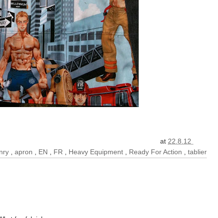
at
22.8.12
nry
,
apron
,
EN
,
FR
,
Heavy Equipment
,
Ready For Action
,
tablier