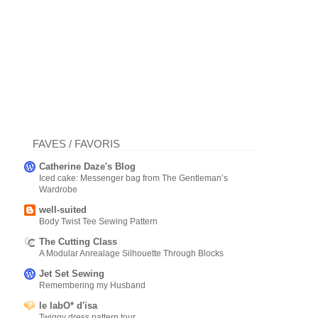
FAVES / FAVORIS
Catherine Daze's Blog
Iced cake: Messenger bag from The Gentleman’s
Wardrobe
well-suited
Body Twist Tee Sewing Pattern
The Cutting Class
A Modular Anrealage Silhouette Through Blocks
Jet Set Sewing
Remembering my Husband
le labO* d'isa
Twiggy dress pattern tour