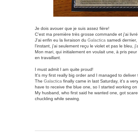
Je dois avouer que je suis assez fière!
C'est ma première très grosse commande et j'ai livré
J'ai enfin eu la livraison du
Galactica
samedi dernier, c
l'instant, j'ai seulement reçu le violet et pas le bleu, 
Mon mari, qui initialement en voulait une, à pris peur 
en travaillant.
I must admit I am quite proud!
It's my first really big order and I managed to delive
The
Galactica
finally came in last Saturday, it's a very
have to receive the blue one, so I started working on 
My husband, who first said he wanted one, got scared
chuckling while sewing.