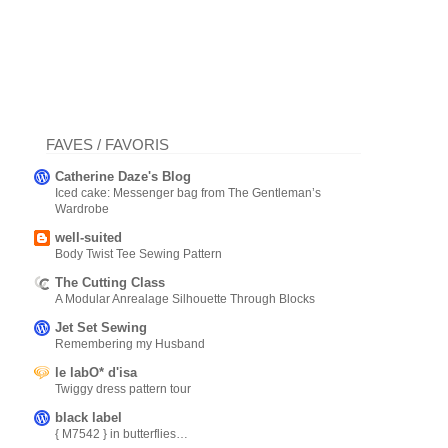
FAVES / FAVORIS
Catherine Daze's Blog
Iced cake: Messenger bag from The Gentleman’s
Wardrobe
well-suited
Body Twist Tee Sewing Pattern
The Cutting Class
A Modular Anrealage Silhouette Through Blocks
Jet Set Sewing
Remembering my Husband
le labO* d'isa
Twiggy dress pattern tour
black label
{ M7542 } in butterflies…