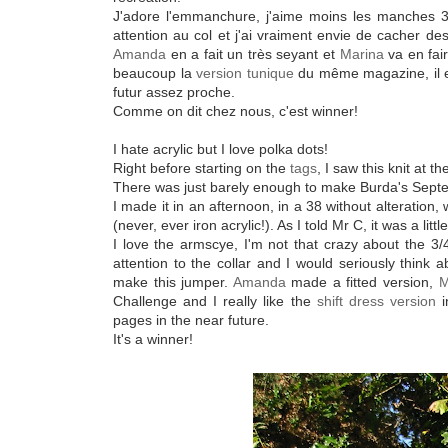
J'adore l'emmanchure, j'aime moins les manches 3/4
attention au col et j'ai vraiment envie de cacher de
Amanda
en a fait un très seyant et
Marina
va en fai
beaucoup la
version tunique
du même magazine, il e
futur assez proche.
Comme on dit chez nous, c'est winner!
I hate acrylic but I love polka dots!
Right before starting on the
tags
, I saw this knit at t
There was just barely enough to make Burda's Sep
I made it in an afternoon, in a 38 without alteration,
(never, ever iron acrylic!). As I told Mr C, it was a littl
I love the armscye, I'm not that crazy about the 3/
attention to the collar and I would seriously think 
make this jumper.
Amanda
made a fitted version,
M
Challenge and I really like the
shift dress version
i
pages in the near future.
It's a winner!