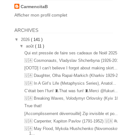
CarmencitaB
Afficher mon profil complet
ARCHIVES
▼
2026
( 141 )
▼
août
( 11 )
Qui est pressée de faire ses cadeaux de Noël 2025 ...
🇺🇦 Cosmonauts, Vladyslav Shcherbyna (1926-2017) ...
[OOTD] I can’t believe I forgot about making skirt...
🇺🇦 Daughter, Olha Rapaï-Markich (Kharkiv 1929-20...
🇺🇦 In A Girl’s Life (Metaphysics Series), Anatol...
C’était ben l’fun! 🧵That was fun! 🧵Merci @fukuri...
🇺🇦 Breaking Waves, Volodymyr Orlovsky (Kyiv 1842...
True that!
[Accomplissement déverrouillé] Zip invisible et po...
🇺🇦 Carpenter, Kapiton Pavlov (1791-1952) 🇺🇦 #u...
🇺🇦 May Flood, Mykola Hlushchenko (Novomoskovsk
1...