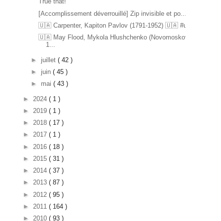
True that!
[Accomplissement déverrouillé] Zip invisible et po...
🇺🇦 Carpenter, Kapiton Pavlov (1791-1952) 🇺🇦 #u...
🇺🇦 May Flood, Mykola Hlushchenko (Novomoskovsk
1...
►
juillet
( 42 )
►
juin
( 45 )
►
mai
( 43 )
►
2024
( 1 )
►
2019
( 1 )
►
2018
( 17 )
►
2017
( 1 )
►
2016
( 18 )
►
2015
( 31 )
►
2014
( 37 )
►
2013
( 87 )
►
2012
( 95 )
►
2011
( 164 )
►
2010
( 93 )