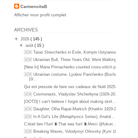
CarmencitaB
Afficher mon profil complet
ARCHIVES
▼
2026
( 145 )
▼
août
( 15 )
🇺🇦 Taras Shevchenko in Exile, Kornylo Ustyianovy...
🇺🇦 Ukrainian Bull, Three Years Old, Went Walking...
[New In] Maria Primachenko counted cross-stitch pa...
🇺🇦 Ukrainian costume, Lyubov Panchenko (Bucha
19...
Qui est pressée de faire ses cadeaux de Noël 2025 ...
🇺🇦 Cosmonauts, Vladyslav Shcherbyna (1926-2017) ...
[OOTD] I can’t believe I forgot about making skirt...
🇺🇦 Daughter, Olha Rapaï-Markich (Kharkiv 1929-20...
🇺🇦 In A Girl’s Life (Metaphysics Series), Anatol...
C’était ben l’fun! 🧵That was fun! 🧵Merci @fukuri...
🇺🇦 Breaking Waves, Volodymyr Orlovsky (Kyiv 1842...