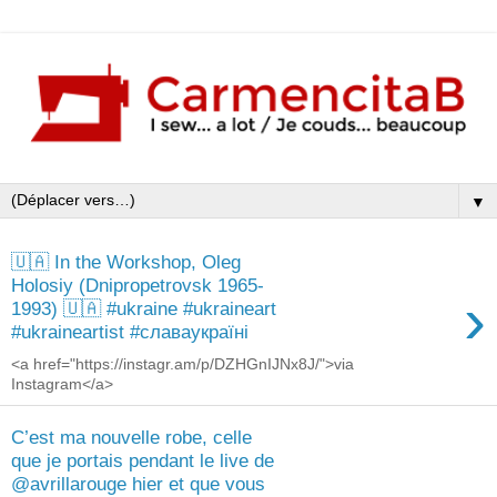
▼
🇺🇦 In the Workshop, Oleg
Holosiy (Dnipropetrovsk 1965-
›
1993) 🇺🇦 #ukraine #ukraineart
#ukraineartist #славаукраїні
<a href="https://instagr.am/p/DZHGnIJNx8J/">via
Instagram</a>
C’est ma nouvelle robe, celle
que je portais pendant le live de
@avrillarouge hier et que vous