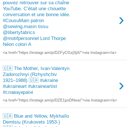
pouvez retrouver sur sa chaîne
YouTube. C’était une chouette
›
conversation et une bonne idée.
#CousuMain patron
@sewing.masin tissu
@libertyfabrics
@motifpersonnel Lord Thorpe
Néon colori A
<a href="https://instagr.am/p/DZFyCGzjSjX/">via Instagram</a>
🇺🇦 The Mother, Ivan-Valentyn
Zadorozhnyi (Rzhyshchiv
›
1921–1988) 🇺🇦 #ukraine
#ukraineart #ukraineartist
#славаукраїні
<a href="https://instagr.am/p/DZE1pxDNixe/">via Instagram</a>
🇺🇦 Blue and Yellow, Mykhaïlo
Demtsiu (Krukovets 1953-)