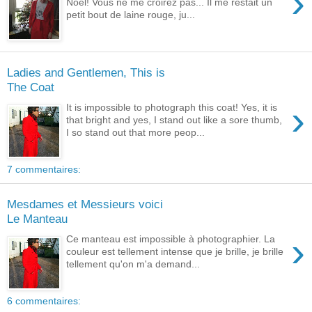
›
Noël! Vous ne me croirez pas... Il me restait un
petit bout de laine rouge, ju...
Ladies and Gentlemen, This is
The Coat
›
It is impossible to photograph this coat! Yes, it is
that bright and yes, I stand out like a sore thumb,
I so stand out that more peop...
7 commentaires:
Mesdames et Messieurs voici
Le Manteau
›
Ce manteau est impossible à photographier. La
couleur est tellement intense que je brille, je brille
tellement qu'on m'a demand...
6 commentaires: