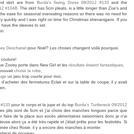
nd skirt are from
Burda's Swing Dress 08/2012 #133
and the
012 #104B
. The skirt has 5cm pleats, is a little longer than Zoe's and
ept the ease for seasonal overeating reasons so there was no need for
ry quickly and I was right on time for Christmas shenanigans. If you
l have the sleeves to set.
in.
ey Deschanel
pour Noël? Les choses changent voilà pourquoi.
a couture!
que Zooey porte dans New Girl et les
résultats étaient fantastiques
,
 pouvait
choisir la robe
,
ouge
un peu trop courte pour moi,
 d'acheter des fermetures Eclair et sur la table de coupe, il y avait
ien,
 #133
pour le corps et la jupe et du top
Burda's Turtleneck 09/2012
 les plis sont de 5cm et j'ai choisi des manches longues parce que
our faire de la place aux excès alimentaires saisonniers donc je n'ai
euse alors ça a été très rapide et j'était prête pour les festivités. Si
minée chez Rosie, il y a encore des manches à monter.
orterai de nouveau.