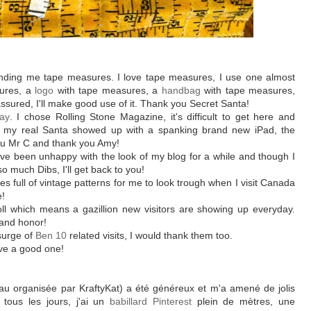
ending me tape measures. I love tape measures, I use one almost
ures, a
logo
with tape measures, a
handbag
with tape measures,
sured, I'll make good use of it. Thank you Secret Santa!
way
. I chose Rolling Stone Magazine, it's difficult to get here and
n my real Santa showed up with a spanking brand new iPad, the
you Mr C and thank you Amy!
ave been unhappy with the look of my blog for a while and though I
 much Dibs, I'll get back to you!
es full of vintage patterns for me to look trough when I visit Canada
e!
ll which means a gazillion new visitors are showing up everyday.
land honor!
 surge of
Ben 10
related visits, I would thank them too.
ave a good one!
u organisée par KraftyKat) a été généreux et m'a amené de jolis
n tous les jours, j'ai un
babillard Pinterest
plein de mètres, une