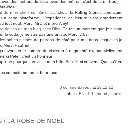
 avec des mètres, du
tissu
avec des mètres, c'est donc un très joli
Père-Noël!
t de mon choix sur Zinio
. J'ai choisi le Rolling Stones américain,
 sur cette plateforme. L'expérience de lecture s'est grandement
ad tout neuf. Merci MrC et merci Amy!
re-design de mon blog chez Dibs
. Ça fait un moment que je n'aime
ler le code, je ne suis pas une artiste. Merci Dibs!
es boîtes pleines de patrons de côté pour moi dans lesquelles je
a. Merci Pauline!
gs favoris et le nombre de visiteurs à augmenté exponentiellement
erci Peter, c'est un honneur!
xplique pourquoi on visite mon billet
Ben 10
si souvent. Quoiqu'il en
vous souhaite bonne et heureuse.
3 commentaires :
at
29.12.12
Labels:
EN
,
FR
,
merci
,
thanks
 / LA ROBE DE NOËL