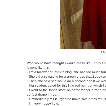
Bad 
Who would have thought I would dress like
Zooey De
It went like this :
- I'm a follower of
Rosie
's blog, she has too much fun
- She did a sewalong for a green dress that Zooey w
- Then she said she would do a second one if we wo
- Her readers voted for this
little red number
which I t
- I went to the fabric store on some zipper errand an
perfect drape in red,
- I immediately felt it urgent to make said dress for C
- I'm very happy I did.