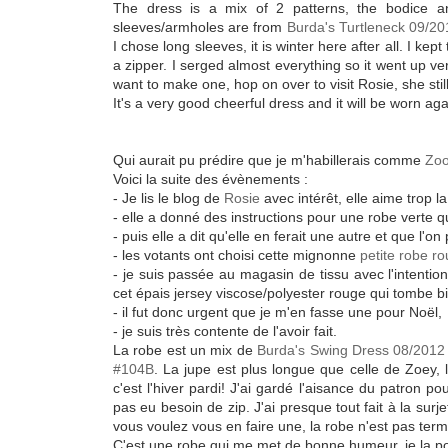
The dress is a mix of 2 patterns, the bodice a
sleeves/armholes are from
Burda's Turtleneck 09/2
I chose long sleeves, it is winter here after all. I k
a zipper. I serged almost everything so it went up ve
want to make one, hop on over to visit Rosie, she stil
It's a very good cheerful dress and it will be worn aga
Qui aurait pu prédire que je m'habillerais comme
Zoo
Voici la suite des évènements :
- Je lis le blog de
Rosie
avec intérêt, elle aime trop l
- elle a donné des instructions pour une robe verte 
- puis elle a dit qu'elle en ferait une autre et que l'on
- les votants ont choisi cette mignonne
petite robe r
- je suis passée au magasin de tissu avec l'intention
cet épais jersey viscose/polyester rouge qui tombe b
- il fut donc urgent que je m'en fasse une pour Noël,
- je suis très contente de l'avoir fait.
La robe est un mix de
Burda's Swing Dress 08/2012
#104B
. La jupe est plus longue que celle de Zoey,
c'est l'hiver pardi! J'ai gardé l'aisance du patron p
pas eu besoin de zip. J'ai presque tout fait à la surjet
vous voulez vous en faire une, la robe n'est pas ter
C'est une robe qui me met de bonne humeur, je la p