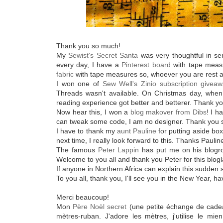
Thank you so much!
My
Sewist's Secret Santa
was very thoughtful in s
every day, I have a
Pinterest board
with tape meas
fabric
with tape measures so, whoever you are rest as
I won one of
Sew Well's Zinio subscription givea
Threads wasn't available. On Christmas day, whe
reading experience got better and betterer. Thank 
Now hear this, I won a
blog makover from Dibs
! I h
can tweak some code, I am no designer. Thank you so
I have to thank my
aunt Pauline
for putting aside box
next time, I really look forward to this. Thanks Paulin
The famous
Peter Lappin
has put me on his blogro
Welcome to you all and thank you Peter for this blog
If anyone in Northern Africa can explain this sudden
To you all, thank you, I'll see you in the New Year, h
Merci beaucoup!
Mon
Père Noël secret
(une petite échange de cadea
mètres-ruban. J'adore les mètres, j'utilise le mie