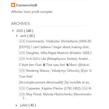
CarmencitaB
Afficher mon profil complet
ARCHIVES
▼
2026
( 140 )
▼
août
( 10 )
🇺🇦 Cosmonauts, Vladyslav Shcherbyna (1926-2017) ...
[OOTD] I can’t believe I forgot about making skirt...
🇺🇦 Daughter, Olha Rapaï-Markich (Kharkiv 1929-20...
🇺🇦 In A Girl’s Life (Metaphysics Series), Anatol...
C’était ben l’fun! 🧵That was fun! 🧵Merci @fukuri...
🇺🇦 Breaking Waves, Volodymyr Orlovsky (Kyiv 1842...
True that!
[Accomplissement déverrouillé] Zip invisible et po...
🇺🇦 Carpenter, Kapiton Pavlov (1791-1952) 🇺🇦 #u...
🇺🇦 May Flood, Mykola Hlushchenko (Novomoskovsk
1...
►
juillet
( 42 )