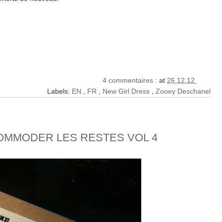
4 commentaires :
at
26.12.12
Labels:
EN
,
FR
,
New Girl Dress
,
Zooey Deschanel
COMMODER LES RESTES VOL 4