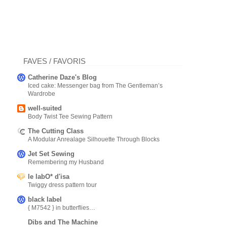
FAVES / FAVORIS
Catherine Daze's Blog
Iced cake: Messenger bag from The Gentleman’s
Wardrobe
well-suited
Body Twist Tee Sewing Pattern
The Cutting Class
A Modular Anrealage Silhouette Through Blocks
Jet Set Sewing
Remembering my Husband
le labO* d'isa
Twiggy dress pattern tour
black label
{ M7542 } in butterflies…
Dibs and The Machine