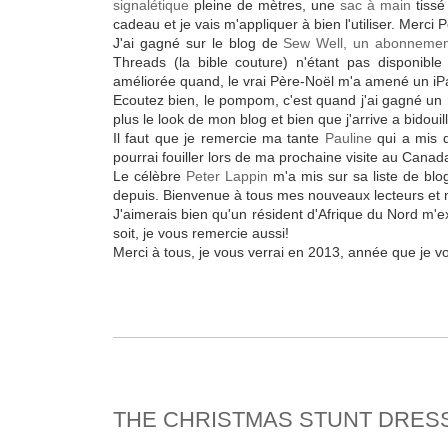
signalétique
pleine de mètres, une
sac à main
tissé
cadeau et je vais m'appliquer à bien l'utiliser. Merci 
J'ai gagné sur le blog de
Sew Well, un abonnemen
Threads (la bible couture) n'étant pas disponible
améliorée quand, le vrai Père-Noël m'a amené un iP
Ecoutez bien, le pompom, c'est quand j'ai gagné un
plus le look de mon blog et bien que j'arrive a bidouil
Il faut que je remercie ma tante
Pauline
qui a mis d
pourrai fouiller lors de ma prochaine visite au Canad
Le célèbre
Peter Lappin
m'a mis sur sa liste de blo
depuis. Bienvenue à tous mes nouveaux lecteurs et m
J'aimerais bien qu'un résident d'Afrique du Nord m'e
soit, je vous remercie aussi!
Merci à tous, je vous verrai en 2013, année que je 
THE CHRISTMAS STUNT DRESS